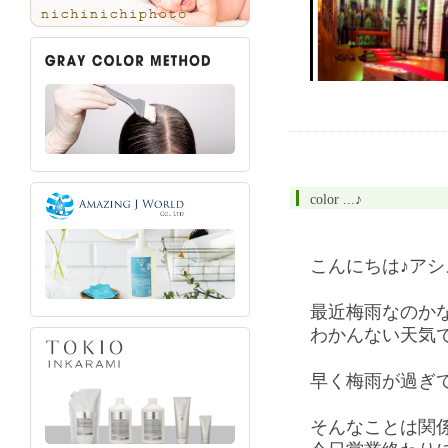
color ...♪
こんにちは♪ア
最近梅雨なのか
わかんない天気で
早く梅雨が過ぎ
そんなことは関