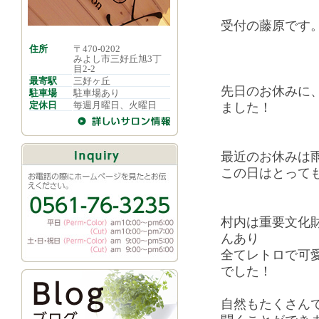
受付の藤原です
住所
〒470-0202
みよし市三好丘旭3丁
目2-2
最寄駅
三好ヶ丘
先日のお休みに
駐車場
駐車場あり
定休日
毎週月曜日、火曜日
ました！
最近のお休みは
この日はとってもい
村内は重要文化
んあり
全てレトロで可
でした！
自然もたくさん