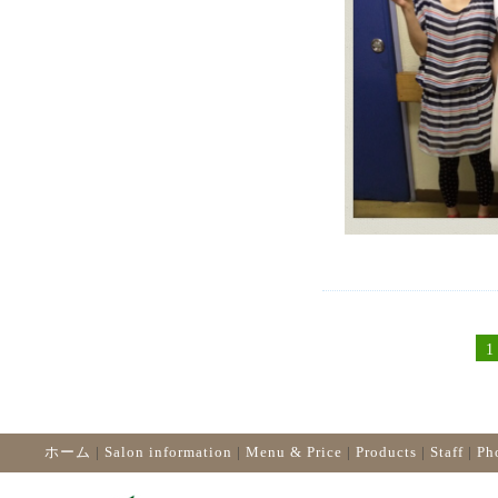
1
ホーム
|
Salon information
|
Menu & Price
|
Products
|
Staff
|
Ph