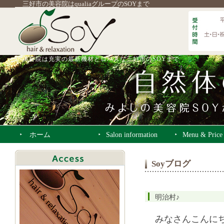
三好市の美容院はqualiaグループのSOYまで
美容院は充実の最新機材とロハスな三好市のSOYまで
ホーム
Salon information
Menu & Price
Soyブログ
明治村♪
みなさんこんに