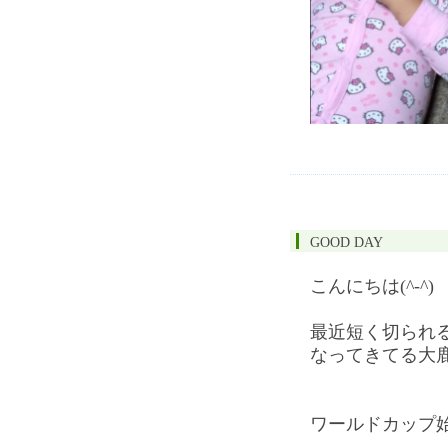
GOOD DAY
こんにちは(^-^)
最近短く切られ
なってきてる大
ワールドカップ始ま