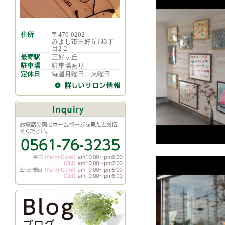
住所
〒470-0202
みよし市三好丘旭3丁
目2-2
最寄駅
三好ヶ丘
駐車場
駐車場あり
定休日
毎週月曜日、火曜日