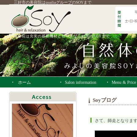
三好市の美容院はqualiaグループのSOYまで
美容院は充実の最新機材とロハスな三好市のSOYまで
ホーム
Salon information
Menu & Price
Soyブログ
さて、師走となりま