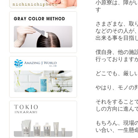
小原寮は、障が
す
さまざまな、取
などのその人が
出来る事を目指
僕自身、他の施
行っております
どこでも、厳し
やはり、モノの
それをすること
しの方向に進ん
もちろん、現場
い合い、一生懸