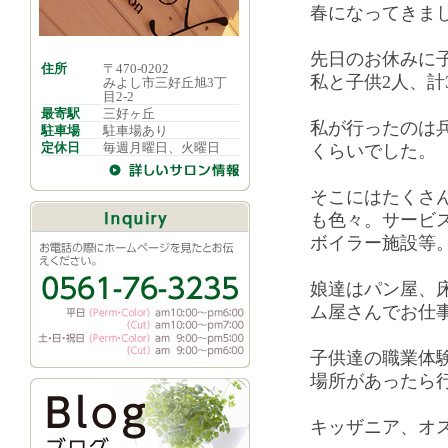
春になってきま
先日のお休みに
住所
〒470-0202
私と子供2人、計
みよし市三好丘旭3丁
目2-2
最寄駅
三好ヶ丘
私が行ったのは
駐車場
駐車場あり
定休日
毎週月曜日、火曜日
くらいでした。
そこにはたくさ
も色々。サービ
ボイラー施設等
娘達はパン屋、
ム屋さんでお仕
子供達の職業体
場所があったら
キッザニア、オ