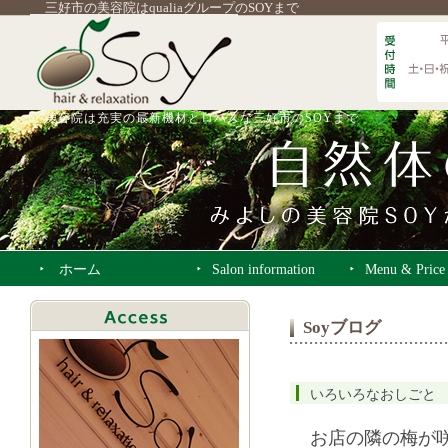
三好市の美容院はqualiaグループのSOYまで
美容院は充実の最新機材とロハスな三好市のSOYまで
ホーム
Salon information
Menu & Price
Soyブログ
いろいろなおしごと
お店の隣の梅が