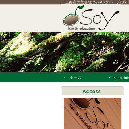
三好市の美容院はqualiaグループのS
美容院は充実の最新機材とロハスな三
ホーム
Salon in