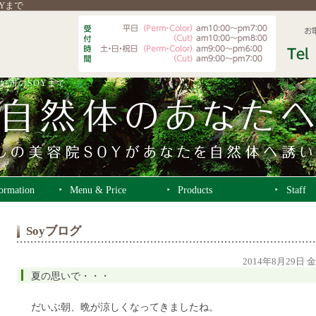
OYまで
好市のSOYまで
formation
Menu & Price
Products
Staff
Soyブログ
2014年8月29日 
夏の思いで・・・
だいぶ朝、晩が涼しくなってきましたね。