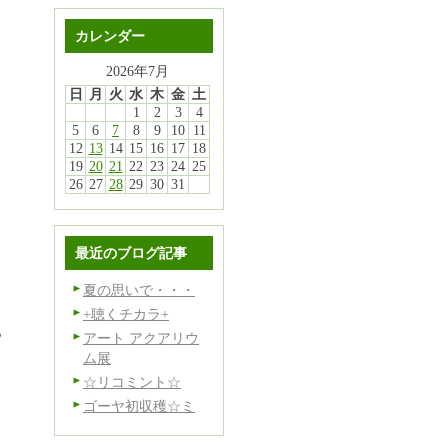
カレンダー
2026年7月
日
月
火
水
木
金
土
り
1
2
3
4
5
6
7
8
9
10
11
12
13
14
15
16
17
18
19
20
21
22
23
24
25
26
27
28
29
30
31
最近のブログ記事
夏の思いで・・・
。
+聴くチカラ+
あ
アート アクアリウ
ム展
☆リコミント☆
ゴーヤ初収穫☆ミ