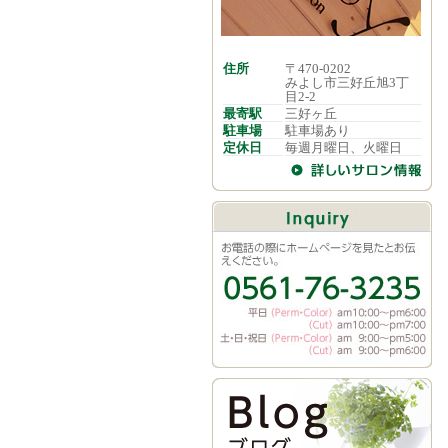
住所
〒470-0202
みよし市三好丘旭3丁
目2-2
最寄駅
三好ヶ丘
駐車場
駐車場あり
定休日
毎週月曜日、火曜日