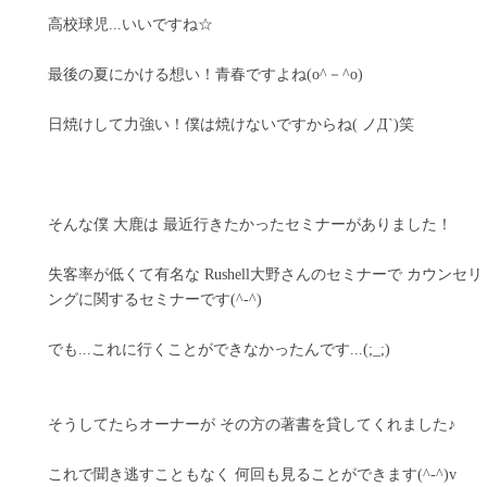
高校球児...いいですね☆
最後の夏にかける想い！青春ですよね(o^－^o)
日焼けして力強い！僕は焼けないですからね( ノД`)笑
そんな僕 大鹿は 最近行きたかったセミナーがありました！
失客率が低くて有名な Rushell大野さんのセミナーで カウンセリ
ングに関するセミナーです(^-^)
でも...これに行くことができなかったんです...(;_;)
そうしてたらオーナーが その方の著書を貸してくれました♪
これで聞き逃すこともなく 何回も見ることができます(^-^)v