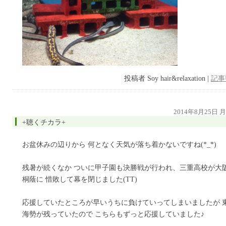
投稿者 Soy hair&relaxation |
記事
2014年8月25日 
+聴くチカラ+
お盆休みの辺りから 何となく天気が落ち着かないですね(*_*)
残暑が続くなか ついに甲子園も決勝戦が行われ、三重高校が大
桐蔭に 惜敗して幕を閉じました(TT)
応援していたところが早いうちに負けていってしまいましたが 
海勢が残っていたので こちらもずっと応援していました♪