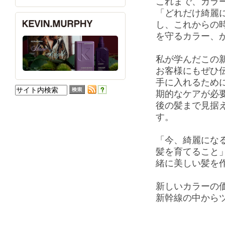
これまで、カラ
「どれだけ綺麗
し、これからの
を守るカラー、
私が学んだこの新
お客様にもぜひ
手に入れるため
期的なケアが必要
後の髪まで見据
す。
「今、綺麗にな
髪を育てること
緒に美しい髪を
新しいカラーの
新幹線の中から