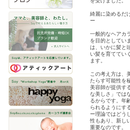
を受けました。
綺麗に染めるだ
ー
一般的なヘアカ
を目的としてい
は、いかに髪と
い髪を育ててい
ます。
この考え方は、
たらす可能性を
美容師が提供す
な美しさ」では
るからです。年
られるようにす
ー理論ではどう
性もあり、新し
重要なのです。