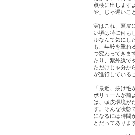
点検に出します
や」じゃ遅いこ
実はこれ、頭皮
い頃は特に何も
ルなんて気にし
も、年齢を重ね
つ変わってきま
たり、紫外線で
ただけじゃ分か
が進行している
「最近、抜け毛
ボリュームが前
は、頭皮環境が
す。そんな状態
になるには時間
とだってありま