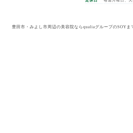
定休日
毎週月曜日、火
豊田市・みよし市周辺の美容院ならqualiaグループのSOYまで Copyright