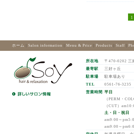
1
ホーム
|
Salon information
|
Menu & Price
|
Products
|
Staff
|
Ph
所在地
〒470-0202 三
最寄駅
三好ヶ丘
駐車場
駐車場あり
TEL
0561-76-3235
営業時間
平日
（PERM・COLO
（CUT）am10:
土・日・祝日
am9:00～pm5
am9:00～pm6