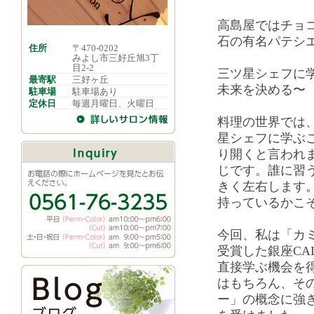
高島屋ではチョ
石の有名パテシ
住所
〒470-0202
みよし市三好丘旭3丁
目2-2
三ツ星シェフに
最寄駅
三好ヶ丘
未来を決める〜
駐車場
駐車場あり
定休日
毎週月曜日、火曜日
料理の世界では
星シェフに学ぶ
り開くと言われ
じです。誰に習
きく左右します
持っているかこ
今回、私は「カ
受賞した銀座CA
直接学ぶ機会を
はもちろん、その
ー」の概念に強