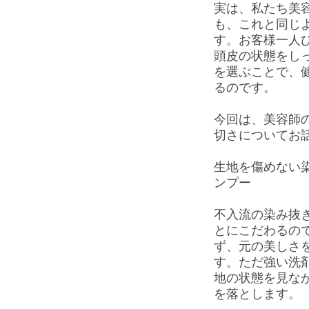
実は、私たち美
も、これと同じ
す。お客様一人
頭皮の状態をし
を選ぶことで、
るのです。
今回は、美容師
切さについてお
生地を傷めない
ンプー
不入流の染み抜
とにこだわるの
ず、元の美しさ
す。ただ強い洗
地の状態を見な
を落とします。