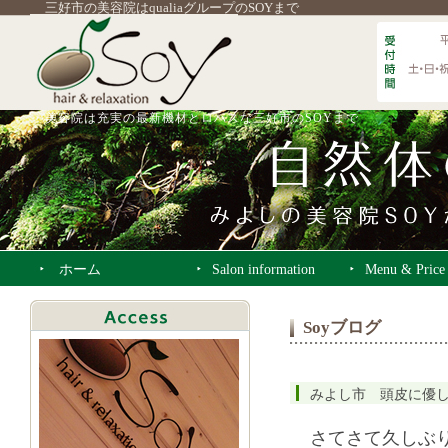
三好市の美容院はqualiaグループのSOYまで
美容院は充実の最新機材とロハスな三好市のSOYまで
ホーム
Salon information
Menu & Price
Soyブログ
みよし市 頭皮に優
さてさて久しぶ