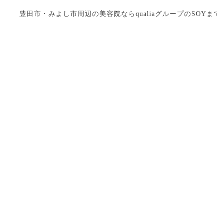
豊田市・みよし市周辺の美容院ならqualiaグループのSOYまで Copyright