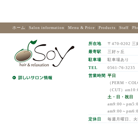
ホーム
|
Salon information
|
Menu & Price
|
Products
|
Staff
|
Ph
所在地
〒470-0202 三
最寄駅
三好ヶ丘
駐車場
駐車場あり
TEL
0561-76-3235
営業時間
平日
（PERM・COLO
（CUT）am10:
土・日・祝日
am9:00～pm5
am9:00～pm6
定休日
毎週月曜日、火