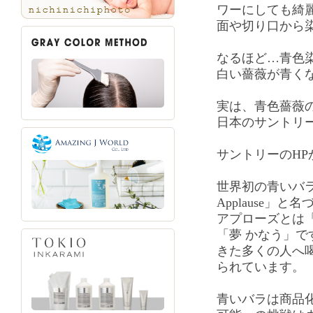
ワーにしても綺
面や切り口から
なるほど…青色
白い薔薇が青く
実は、青色薔薇
日本のサントリ
サントリーのHP
世界初の青いバラは「S
Applause」
アプローズとは
「夢 かなう」
きた多くの人へ
られています。
青いバラは商品