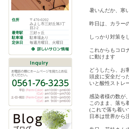
暑いんだか、寒
住所
〒470-0202
昨日は、カラー
みよし市三好丘旭3丁
目2-2
最寄駅
三好ヶ丘
しっかり対策を
駐車場
駐車場あり
定休日
毎週月曜日、火曜日
これからもコロ
に動けます
どうしたら、お
頭皮に安全だっ
いと酸性ストレ
感染者様の数が
このまま、落ち
(これで落ち着い
日本は世界から