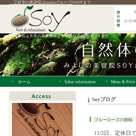
三好市の美容院はqualiaグループのSOYまで
美容院は充実の最新機材とロハスな三好市のSOYまで
ホーム
Salon information
Menu & Price
Soyブログ
ブルーローズの挑戦
11/2日、定休日