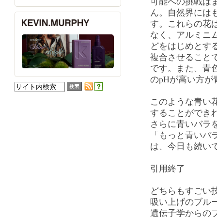
可能への挑戦は
ん。自然界には
す。これらの花
なく、アルミニ
どをはじめとす
複合させること
です。また、青
のpHが高い方
このような青い
することができ
さらに青いバラ
「もっと青いバ
は、今日も続い
引用終了
どちらもすごい
吸い上げのブル
遺伝子学からの