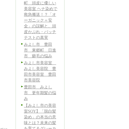
町 頭皮に優しい
美容室 ヘナ染めで
救急搬送！？「オ
ーガニック＝安
全」の誤解と、頭
皮かぶれ・パッチ
テストの真実
みよし市 豊田
市 東郷町 日進
市 癖毛の悩み
みよし市美容室
みよし美容院 豊
田市美容室 豊田
市美容院
豊田市 みよし
市 更年期髪の悩
み
【みよし市の美容
室SOY】「脱白髪
染め」の本当の意
味とは？未来の髪
を育てるグレーカ