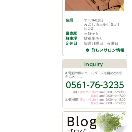
住所
〒470-0202
みよし市三好丘旭3丁
目2-2
最寄駅
三好ヶ丘
駐車場
駐車場あり
定休日
毎週月曜日、火曜日