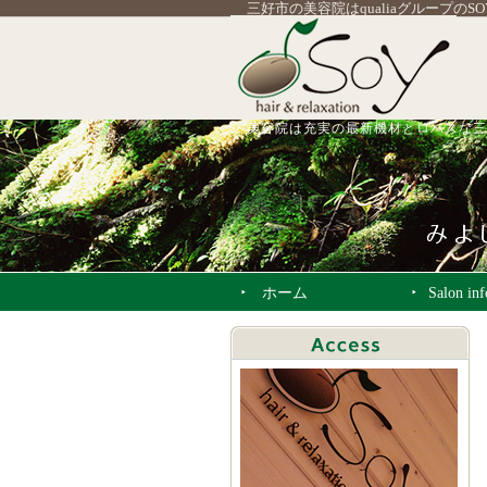
三好市の美容院はqualiaグループのS
美容院は充実の最新機材とロハスな三
ホーム
Salon in