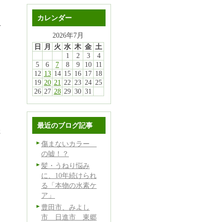
カレンダー
Y
2026年7月
日
月
火
水
木
金
土
1
2
3
4
5
6
7
8
9
10
11
12
13
14
15
16
17
18
19
20
21
22
23
24
25
26
27
28
29
30
31
最近のブログ記事
た
傷まないカラー
の嘘！？
髪・うねり悩み
に、10年続けられ
る「本物の水素ケ
ア」
豊田市、みよし
市 日進市 東郷