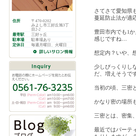
さてさて愛知県
蔓延防止法が適
住所
〒470-0202
みよし市三好丘旭3丁
目2-2
豊田市内でも1か
最寄駅
三好ヶ丘
感じですね…
駐車場
駐車場あり
定休日
毎週月曜日、火曜日
想定内？いや、
少しびっくりし
だ、増えそうで
当初の頃、三密
かなり密の場所
三密とは、密集
最近ではパーテ