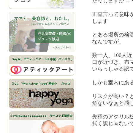
たりしますが…
正直言って意味
します
とある場所の検
なんですが、
数十人、100人
口が近づき、布
いらっしゃる訳
しかも室内にあ
リスクが高い？
危ないなぁと感
先程のアクリル
拭く訳じゃない