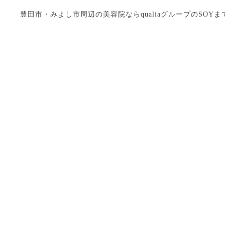
豊田市・みよし市周辺の美容院ならqualiaグループのSOYまで Copyright