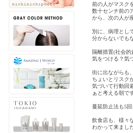
前の人がマスク
数十センチ前の
から、次の人が
別に、病理とし
分からないでも
隔離措置(社会的
気をつける？気
街に出ながらも
ちょいとリスク
気づいて行動回
ぁと考える朝で
蔓延防止法も5
飲食店も、様々
わかって来まし