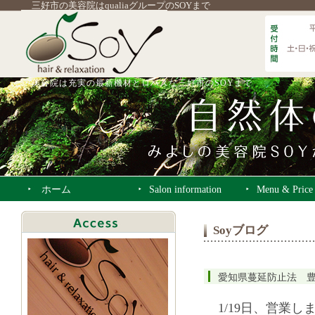
三好市の美容院はqualiaグループのSOYまで
美容院は充実の最新機材とロハスな三好市のSOYまで
ホーム
Salon information
Menu & Price
Soyブログ
愛知県蔓延防止法 
1/19日、営業し