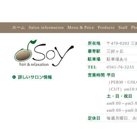
ホーム
|
Salon information
|
Menu & Price
|
Products
|
Staff
|
Ph
所在地
〒470-0202 三
最寄駅
三好ヶ丘
駐車場
駐車場あり
TEL
0561-76-3235
営業時間
平日
（PERM・COLO
（CUT）am10:
土・日・祝日
am9:00～pm5
am9:00～pm6
定休日
毎週月曜日、火