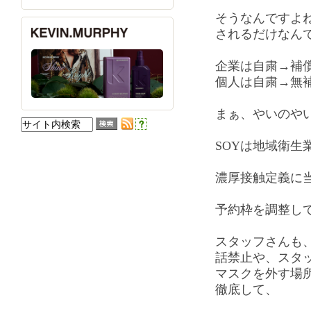
そうなんですよ
されるだけなん
企業は自粛→補
個人は自粛→無
まぁ、やいのや
SOYは地域衛生
濃厚接触定義に
予約枠を調整し
スタッフさんも
話禁止や、スタ
マスクを外す場
徹底して、