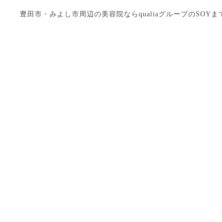
豊田市・みよし市周辺の美容院ならqualiaグループのSOYまで Copyright