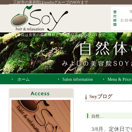
三好市の美容院はqualiaグループのSOYまで
美容院は充実の最新機材とロハスな三好市のSOYまで
ホーム
Salon information
Menu & Price
Soyブログ
自然…
3/8月、定休日で