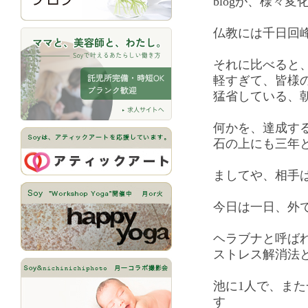
blogが、様々
仏教には千日回
それに比べると、1
軽すぎて、皆様
猛省している、
何かを、達成す
石の上にも三年
ましてや、相手
今日は一日、外
ヘラブナと呼ば
ストレス解消法
池に1人で、また
す