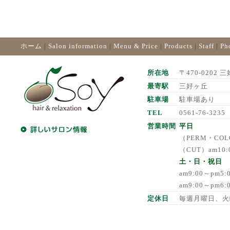
ホーム
|
Salon information
|
Menu & Price
|
Products
|
Staff
|
Ph
所在地
〒470-0202 三
最寄駅
三好ヶ丘
駐車場
駐車場あり
TEL
0561-76-3235
営業時間
平日
（PERM・COLO
（CUT）am10:
土・日・祝日
am9:00～pm5
am9:00～pm6
定休日
毎週月曜日、火