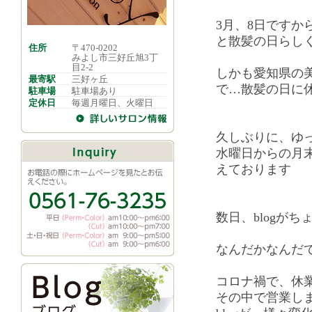
3月、8日ですか
と散髪の日らし
住所
〒470-0202
みよし市三好丘旭3丁
目2-2
しかも愛知県の
最寄駅
三好ヶ丘
で…散髪の日に
駐車場
駐車場あり
定休日
毎週月曜日、火曜日
久しぶりに、ゆ
水曜日からの月
えております
数日、blogが
なんだかなんだで
コロナ禍で、休
その中で営業し