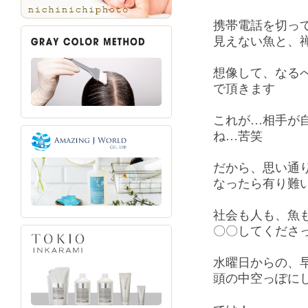
携帯電話を切っ
見えない魚と、
想像して、なる
で頂きます
これが…相手が
ね…苦笑
だから、思い通
なったら有り難
社会も人も、魚
〇〇してくださ
水曜日からの、
頭の中空っぽに