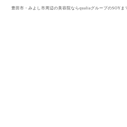
豊田市・みよし市周辺の美容院ならqualiaグループのSOYまで Copyright