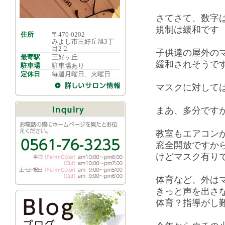
さてさて、数字
規制は緩和です
住所
〒470-0202
みよし市三好丘旭3丁
目2-2
子供達の屋外の
最寄駅
三好ヶ丘
緩和されそうで
駐車場
駐車場あり
定休日
毎週月曜日、火曜日
マスクに対して
まあ、多分です
教室もエアコン
窓全開放ですか
けどマスク有り
体育など、外は
きっと声を出さ
体育？指導がし