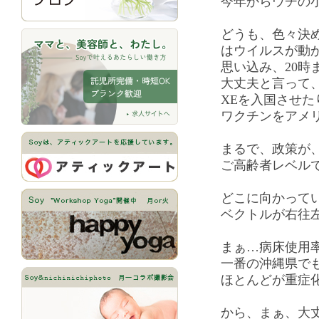
今年からウチの
どうも、色々決
はウイルスが動
思い込み、20時
大丈夫と言って
XEを入国させ
ワクチンをアメ
まるで、政策が
ご高齢者レベル
どこに向かって
ベクトルが右往
まぁ…病床使用
一番の沖縄県でも
ほとんどが重症
から、まぁ、大