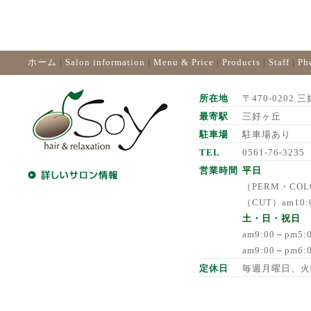
ホーム
|
Salon information
|
Menu & Price
|
Products
|
Staff
|
Ph
所在地
〒470-0202 三
最寄駅
三好ヶ丘
駐車場
駐車場あり
TEL
0561-76-3235
営業時間
平日
（PERM・COLO
（CUT）am10:
土・日・祝日
am9:00～pm5
am9:00～pm6
定休日
毎週月曜日、火