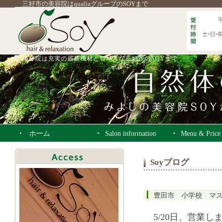
三好市の美容院はqualiaグループのSOYまで
美容院は充実の最新機材とロハスな三好市のSOYまで
ホーム
Salon information
Menu & Price
Soyブログ
豊田市 小学校 マ
5/20日、営業し