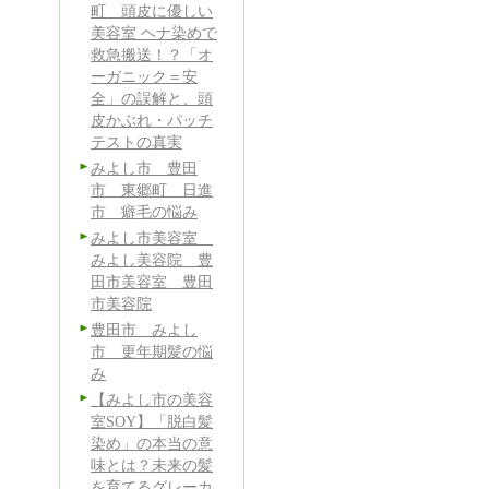
町 頭皮に優しい
美容室 ヘナ染めで
救急搬送！？「オ
ーガニック＝安
全」の誤解と、頭
皮かぶれ・パッチ
テストの真実
みよし市 豊田
市 東郷町 日進
市 癖毛の悩み
みよし市美容室
みよし美容院 豊
田市美容室 豊田
、
市美容院
豊田市 みよし
市 更年期髪の悩
み
【みよし市の美容
室SOY】「脱白髪
染め」の本当の意
味とは？未来の髪
を育てるグレーカ