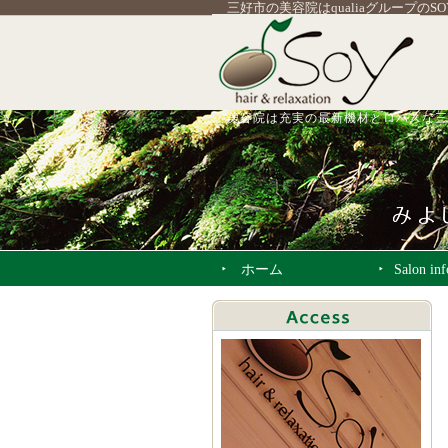
三好市の美容院はqualiaグループのS
美容院は充実の最新機材とロハスな三
ホーム
Salon in