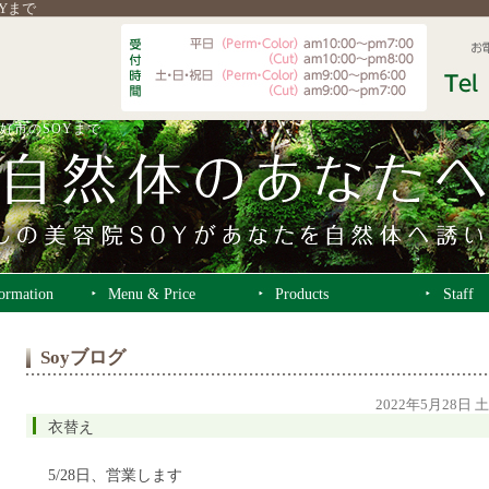
OYまで
好市のSOYまで
formation
Menu & Price
Products
Staff
Soyブログ
2022年5月28日 
衣替え
5/28日、営業します