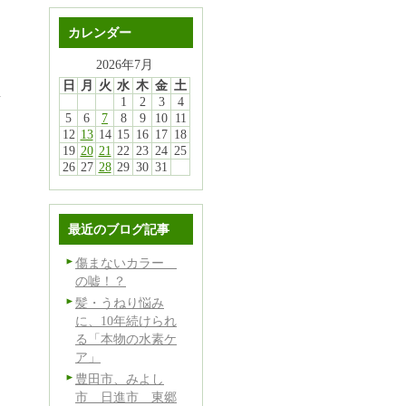
カレンダー
2026年7月
日
月
火
水
木
金
土
…
1
2
3
4
5
6
7
8
9
10
11
12
13
14
15
16
17
18
19
20
21
22
23
24
25
26
27
28
29
30
31
最近のブログ記事
傷まないカラー
の嘘！？
髪・うねり悩み
に、10年続けられ
る「本物の水素ケ
ア」
豊田市、みよし
市 日進市 東郷