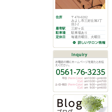
住所
〒470-0202
みよし市三好丘旭3丁
目2-2
最寄駅
三好ヶ丘
駐車場
駐車場あり
定休日
毎週月曜日、火曜日