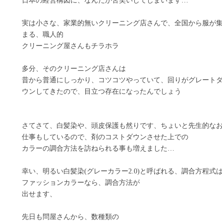
日本の経営構図に、なんだか苦笑いしてしまいます…
実は小さな、家業的無いクリーニング店さんで、全国から服が
まる、職人的
クリーニング屋さんもチラホラ
多分、そのクリーニング店さんは
昔から普通にしっかり、コツコツやっていて、回りがグレート
ウンしてきたので、目立つ存在になったんでしょう
さてさて、白髪染や、頭皮保護も然りです、ちょいと先生的な
仕事もしているので、剤のコストダウンさせた上での
カラーの調合方法を訪ねられる事も増えました…
幸い、明るい白髪染(グレーカラー2.0)と呼ばれる、調合方程式
ファッションカラーなら、調合方法が
出せます、
先日も問屋さんから、数種類の