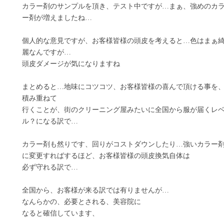
カラー剤のサンプルを頂き、テスト中ですが…まぁ、強めのカ
ー剤が増えましたね…
個人的な意見ですが、お客様皆様の頭皮を考えると…色はまぁ
麗なんですが…
頭皮ダメージが気になりますね
まとめると…地味にコツコツ、お客様皆様の喜んで頂ける事を
積み重ねて
行くことが、街のクリーニング屋みたいに全国から服が届くレ
ル？になる訳で…
カラー剤も然りです、回りがコストダウンしたり…強いカラー
に変更すればするほど、お客様皆様の頭皮換気自体は
必ず守れる訳で…
全国から、お客様が来る訳では有りませんが…
なんらかの、必要とされる、美容院に
なると確信しています、