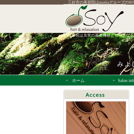
三好市の美容院はqualiaグループのS
美容院は充実の最新機材とロハスな三
ホーム
Salon in