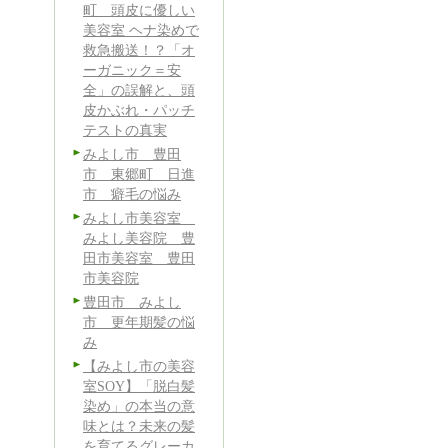
町 頭皮に優しい
美容室 ヘナ染めで
救急搬送！？「オ
ーガニック＝安
全」の誤解と、頭
皮かぶれ・パッチ
テストの真実
みよし市 豊田
市 東郷町 日進
市 癖毛の悩み
みよし市美容室
みよし美容院 豊
田市美容室 豊田
市美容院
豊田市 みよし
市 更年期髪の悩
み
【みよし市の美容
室SOY】「脱白髪
染め」の本当の意
味とは？未来の髪
を育てるグレーカ