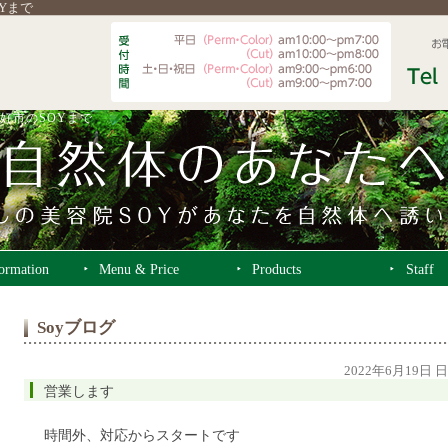
OYまで
好市のSOYまで
formation
Menu & Price
Products
Staff
Soyブログ
2022年6月19日 
営業します
時間外、対応からスタートです