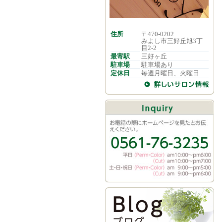
住所
〒470-0202
みよし市三好丘旭3丁
目2-2
最寄駅
三好ヶ丘
駐車場
駐車場あり
定休日
毎週月曜日、火曜日