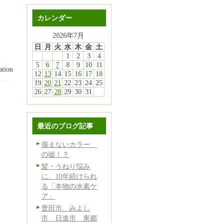
カレンダー
2026年7月
日
月
火
水
木
金
土
1
2
3
4
5
6
7
8
9
10
11
tion
12
13
14
15
16
17
18
19
20
21
22
23
24
25
26
27
28
29
30
31
最近のブログ記事
傷まないカラー
の嘘！？
髪・うねり悩み
に、10年続けられ
る「本物の水素ケ
ア」
豊田市、みよし
市 日進市 東郷