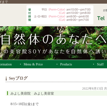
OYまで
好市のSOYまで
formation
Menu & Price
Products
Staff
Soyブログ
2022年8月15日 
みよし美容院 みよし美容室
8/15~18日((金)まで