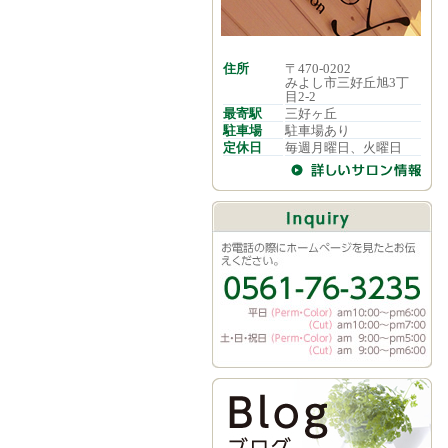
住所
〒470-0202
みよし市三好丘旭3丁
目2-2
最寄駅
三好ヶ丘
駐車場
駐車場あり
定休日
毎週月曜日、火曜日