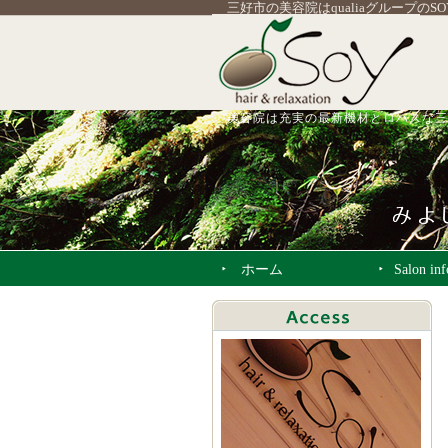
三好市の美容院はqualiaグループのS
美容院は充実の最新機材とロハスな三
ホーム
Salon in