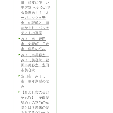
町 頭皮に優しい
い
美容室 ヘナ染めで
救急搬送！？「オ
ーガニック＝安
全」の誤解と、頭
策
皮かぶれ・パッチ
テストの真実
みよし市 豊田
市 東郷町 日進
市 癖毛の悩み
みよし市美容室
みよし美容院 豊
す
田市美容室 豊田
市美容院
豊田市 みよし
市 更年期髪の悩
み
【みよし市の美容
室SOY】「脱白髪
染め」の本当の意
味とは？未来の髪
を育てるグレーカ