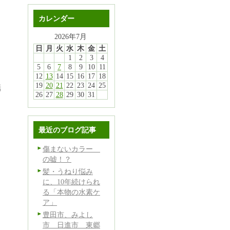
カレンダー
2026年7月
日
月
火
水
木
金
土
1
2
3
4
5
6
7
8
9
10
11
12
13
14
15
16
17
18
19
20
21
22
23
24
25
話
26
27
28
29
30
31
最近のブログ記事
傷まないカラー
の嘘！？
髪・うねり悩み
に、10年続けられ
る「本物の水素ケ
ア」
豊田市、みよし
市 日進市 東郷