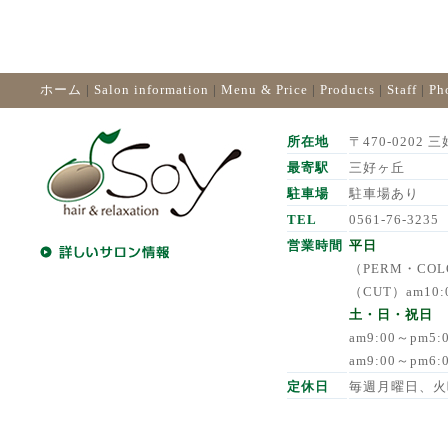
ホーム
|
Salon information
|
Menu & Price
|
Products
|
Staff
|
Ph
所在地
〒470-0202 三
最寄駅
三好ヶ丘
駐車場
駐車場あり
TEL
0561-76-3235
営業時間
平日
（PERM・COLO
（CUT）am10:
土・日・祝日
am9:00～pm5
am9:00～pm6
定休日
毎週月曜日、火