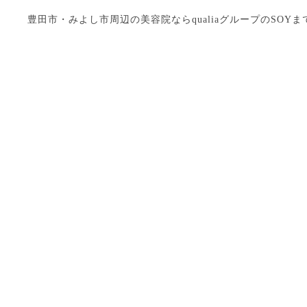
豊田市・みよし市周辺の美容院ならqualiaグループのSOYまで Copyright