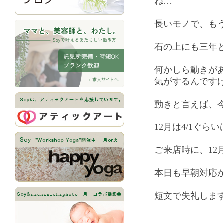
ね…
長いモノで、も
石の上にも三年
何かしら動きが
気がするんです
動きと言えば、今
12月は4/1ぐ
ご来店時に、12
本日も早朝対応
短文で失礼しま