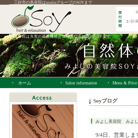
三好市の美容院はqualiaグループのSOYまで
美容院は充実の最新機材とロハスな三好市のSOYまで
ホーム
Salon information
Menu & Price
Soyブログ
みよし美容院 みよ
9/4日、営業しま