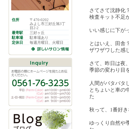
さてさて沈静化
検査キット不足
住所
〒470-0202
みよし市三好丘旭3丁
目2-2
いい感じに下が
最寄駅
三好ヶ丘
駐車場
駐車場あり
定休日
毎週月曜日、火曜日
とはいえ、田舎
ザワザワした感
さて、昨日は夜
季節の変わり目
人間がバタバタ
とちょいと車の
た
秋って、1番好
ゆっくり自然や