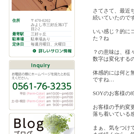
さてさて、最近
続いていたので
住所
〒470-0202
みよし市三好丘旭3丁
目2-2
いい感じ？的に
最寄駅
三好ヶ丘
た？ね
駐車場
駐車場あり
定休日
毎週月曜日、火曜日
？の意味は、様
数字は変化する
体感的には何と
ですね…
SOYのお客様の
お客様の予約変
落ち着いている
まぁ、気をつけ