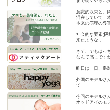
まで続くやら…笑
意識的収束と、
混在していて、
本来の病理の弊
社会的な要素(隔
来たような…
さて、でもはっ
なんて感じです
昨日は一日、撮
外国のモデルさ
て
今回のモデルさ
オッドアイのモ