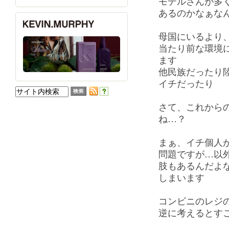
モデルさんが多
あるのかなぁな
母国にいるより
当たり前な環境
ます
他民族だったり
イチだったり
さて、これから
ね…？
まぁ、イチ個人
問題ですが…以
肢もあるんだよ
しまいます
コンビニのレジ
逆に考えるとす