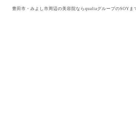
豊田市・みよし市周辺の美容院ならqualiaグループのSOYまで Copyright