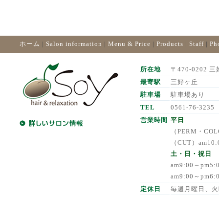
ホーム
|
Salon information
|
Menu & Price
|
Products
|
Staff
|
Ph
所在地
〒470-0202 三
最寄駅
三好ヶ丘
駐車場
駐車場あり
TEL
0561-76-3235
営業時間
平日
（PERM・COLO
（CUT）am10:
土・日・祝日
am9:00～pm5
am9:00～pm6
定休日
毎週月曜日、火