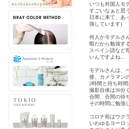
いつも外国人モ
すごいなぁと思う
日本に来て、あ
強しています)
何人かモデルさ
暇だから勉強す
スペイン語など
いんですよね…
モデルさんは、
後、カメラマン
2時間と待ち時
撮影自体は30分
合間、合間の待
その時間に勉強
コロナ前はウク
いわゆるヨーロ