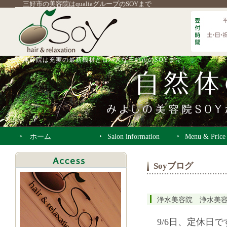
三好市の美容院はqualiaグループのSOYまで
美容院は充実の最新機材とロハスな三好市のSOYまで
ホーム
Salon information
Menu & Price
Soyブログ
浄水美容院 浄水美
9/6日、定休日で