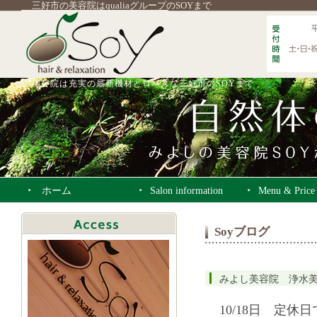
三好市の美容院はqualiaグループのSOYまで
美容院は充実の最新機材とロハスな三好市のSOYまで
ホーム
Salon information
Menu & Price
Soyブログ
みよし美容院 浄水
10/18日 定休