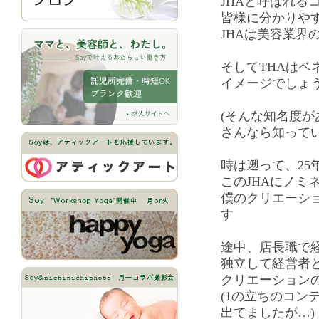
JHAと呼ばれる
皆様に分かりや
JHAは美容業界
そしてTHAはベ
イメージでしょ
(そんな知名度
さんなら知ってい
時は遡って、25
このJHAにノミ
僕のクリエーショ
す
途中、店長職で
独立して経営者
クリエーション
(1の立ちのコン
出てましたが…)