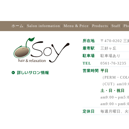
ホーム
|
Salon information
|
Menu & Price
|
Products
|
Staff
|
Ph
所在地
〒470-0202 三
最寄駅
三好ヶ丘
駐車場
駐車場あり
TEL
0561-76-3235
営業時間
平日
（PERM・COLO
（CUT）am10:
土・日・祝日
am9:00～pm5
am9:00～pm6
定休日
毎週月曜日、火