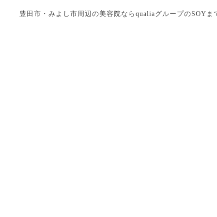
豊田市・みよし市周辺の美容院ならqualiaグループのSOYまで Copyright