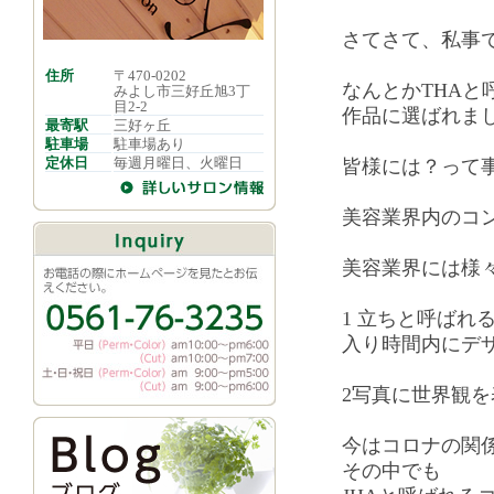
さてさて、私事
住所
〒470-0202
なんとかTHA
みよし市三好丘旭3丁
目2-2
作品に選ばれま
最寄駅
三好ヶ丘
駐車場
駐車場あり
定休日
毎週月曜日、火曜日
皆様には？って
美容業界内のコ
美容業界には様
1 立ちと呼ばれ
入り時間内にデ
2写真に世界観
今はコロナの関
その中でも