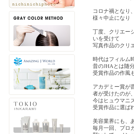
コロナ禍となり
様々中止になり
丁度、クリエー
いを受けて
写真作品のクリ
時代はフィルム
昔のJHAとは随
受賞作品の作風
アカデミー賞が
者が受けたのが
今はヒュウマニ
受賞作品に選ば
美容業界にも、
毎月一回、プロ