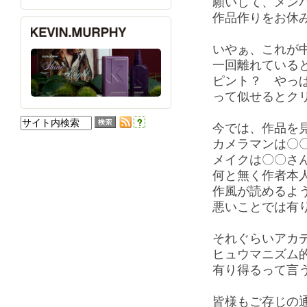
願いして、メン
作品作りをお休
いやぁ、これが
一回離れている
ピント？ やっ
って似せるとク
今では、作品を
カメラマンは〇
メイクは〇〇さ
何と無く作者本
作風が読めるよ
悪いことでは有り
それぐらいアカ
ヒュウマニズム
有り得るって言
皆様もご存じの