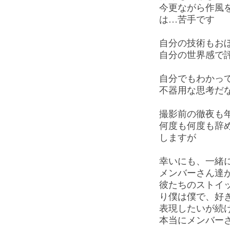
今更ながら作風を
は…苦手です
自分の技術もお
自分の世界感で
自分でもわかっ
不器用な思考だ
撮影前の徹夜も
何度も何度も辞
しますが
幸いにも、一緒
メンバーさん達
彼たちのストイ
り僕は僕で、好
表現したいが続
本当にメンバー