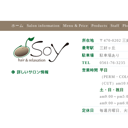
ホーム
|
Salon information
|
Menu & Price
|
Products
|
Staff
|
Ph
所在地
〒470-0202 三
最寄駅
三好ヶ丘
駐車場
駐車場あり
TEL
0561-76-3235
営業時間
平日
（PERM・COLO
（CUT）am10:
土・日・祝日
am9:00～pm5
am9:00～pm6
定休日
毎週月曜日、火