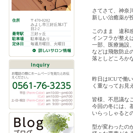
さてさて、神奈
新しい治癒薬が
住所
〒470-0202
みよし市三好丘旭3丁
目2-2
このまま 違和感
最寄駅
三好ヶ丘
インフラが整え
駐車場
駐車場あり
定休日
毎週月曜日、火曜日
一部、医療施設
などは飛散防止
落としどころか
昨日はICUで働
く重なってお見
皆様、不思議な
今回の冬には、
いらっしゃると
型が変わったの