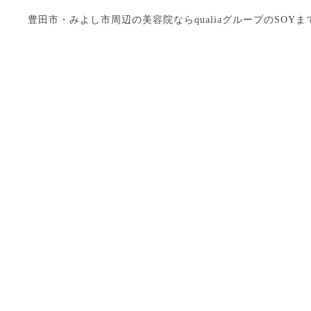
豊田市・みよし市周辺の美容院ならqualiaグループのSOYまで Copyright