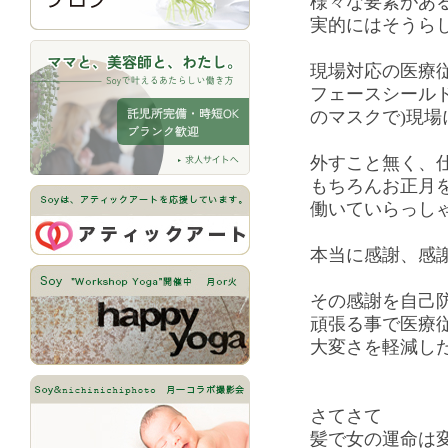
様々な要素があ
実的にはそうら
現場対応の医療
フェースシールド
のマスクで)現場
外すこと無く、
もちろんお正月
働いていらっし
本当に感謝、感
その感謝を自己
頑張る事で医療
大変さを軽減し
さてさて
髪で女の運命は