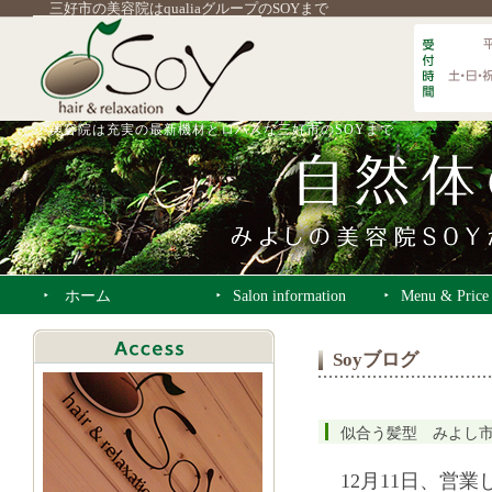
三好市の美容院はqualiaグループのSOYまで
美容院は充実の最新機材とロハスな三好市のSOYまで
ホーム
Salon information
Menu & Price
Soyブログ
似合う髪型 みよし
12月11日、営業