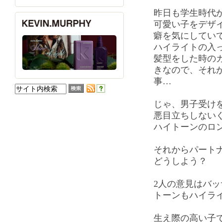
昨日も学生時代
可愛い子をデザ
癖を気にしてい
ハイライトの入
髪型をした時の
きなので、それ
事…
じゃ、男子受け
悪目立ちしない
ハイトーンのロ
それからパート
どうしよう？
2人の意見はバ
トーンもハイラ
生え際の高い子