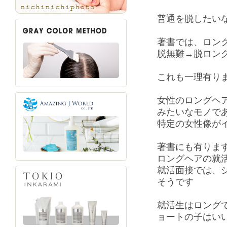
普通を脱したい
著書では、ロン
脱無難→脱ロン
これも一理有り
女性のロングヘ
みたいなモノで
特定の女性像が
著書にも有りま
ロングヘアの就
就活面接では、
そうです
就活生はロング
ョートの子はい