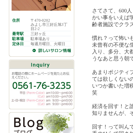
さてさて、600
かい事をいえば
住所
〒470-0202
齢者施設でクラ
みよし市三好丘旭3丁
目2-2
最寄駅
三好ヶ丘
慣れ？って怖い
駐車場
駐車場あり
定休日
毎週月曜日、火曜日
未曾有の不便な
入り、多分、大
うなあと思う朝
あまりポジティブ
ては欲しくない
いつか書いた増
笑
経済を回す！と
知りませんが、
回す！って叫ん