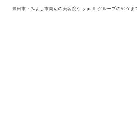
豊田市・みよし市周辺の美容院ならqualiaグループのSOYまで Copyright