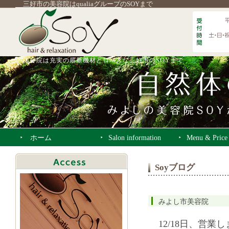
三好市の美容院はqualiaグループのSOYまで
美容院は充実の最新機材とロハスな三好市のSOYまで
ホーム
Salon information
Menu & Price
Soyブログ
みよし市美容院
12/18日、営業