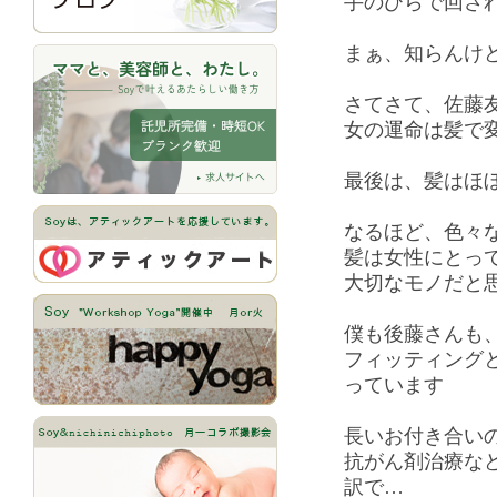
手のひらで回さ
まぁ、知らんけ
さてさて、佐藤
女の運命は髪で
最後は、髪はほ
なるほど、色々
髪は女性にとっ
大切なモノだと
僕も後藤さんも
フィッティング
っています
長いお付き合い
抗がん剤治療な
訳で…