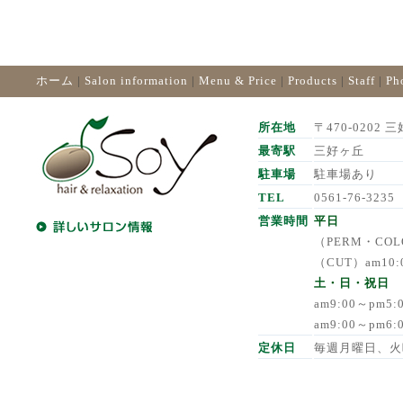
ホーム
|
Salon information
|
Menu & Price
|
Products
|
Staff
|
Ph
所在地
〒470-0202 三
最寄駅
三好ヶ丘
駐車場
駐車場あり
TEL
0561-76-3235
営業時間
平日
（PERM・COLO
（CUT）am10:
土・日・祝日
am9:00～pm5
am9:00～pm6
定休日
毎週月曜日、火