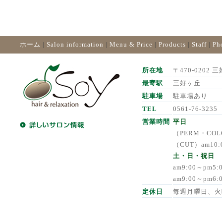
ホーム
|
Salon information
|
Menu & Price
|
Products
|
Staff
|
Ph
所在地
〒470-0202 三
最寄駅
三好ヶ丘
駐車場
駐車場あり
TEL
0561-76-3235
営業時間
平日
（PERM・COLO
（CUT）am10:
土・日・祝日
am9:00～pm5
am9:00～pm6
定休日
毎週月曜日、火