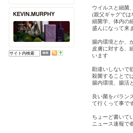
ウイルスと細菌
(親父ギャグでは
細菌学、体内の
盛んになって来
腸内環境とか、
皮膚に対する、
います
勘違いしないで
殺菌することで
腸内環境、腸活
良い菌をバランス
て行くって事で
ちょーど書いて
ニュース速報で