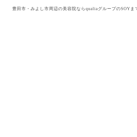
豊田市・みよし市周辺の美容院ならqualiaグループのSOYまで Copyright