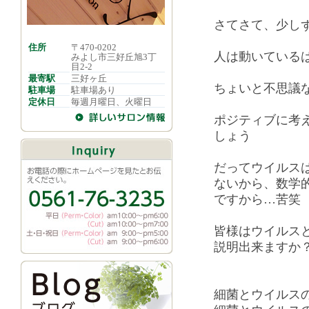
さてさて、少し
住所
〒470-0202
人は動いている
みよし市三好丘旭3丁
目2-2
最寄駅
三好ヶ丘
ちょいと不思議
駐車場
駐車場あり
定休日
毎週月曜日、火曜日
ポジティブに考
しょう
だってウイルス
ないから、数学
ですから…苦笑
皆様はウイルス
説明出来ますか
細菌とウイルス