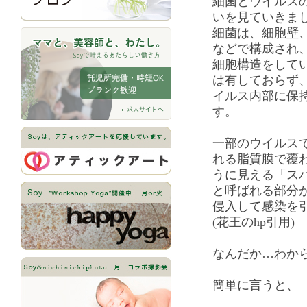
細菌とウイルス
いを見ていきま
細菌は、細胞壁
などで構成され
細胞構造をして
は有しておらず、
イルス内部に保
す。
一部のウイルス
れる脂質膜で覆
うに見える「ス
と呼ばれる部分
侵入して感染を
(花王のhp引用)
なんだか…わか
簡単に言うと、