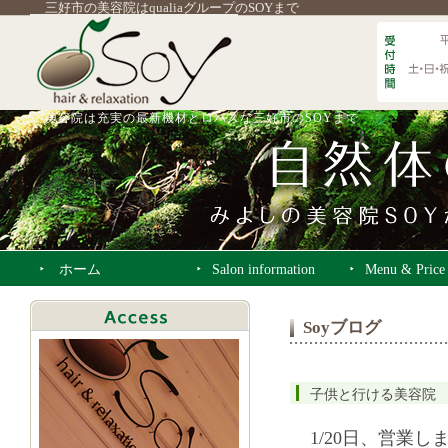
三好市の美容院はqualiaグループのSOYまで
美容院は充実の最新機材とロハスな三好市のSOYまで
ホーム
Salon information
Menu & Price
Soyブログ
子供と行ける美容院 
1/20日、営業し