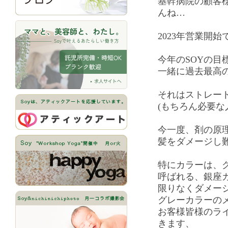
基幹病院の顧客
んね…
2023年営業開始
今年のSOYの目
一緒に過去最高
それはストレー
(もちろん必要な
今一度、剤の原
髪をダメージし
特にカラーは、
呼ばれる、銀座
限りなくダメー
グレーカラーの
お客様皆様のラ
きます、