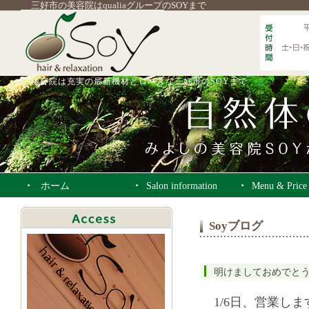
三好市の美容院はqualiaグループのSOYまで
美容院は充実の最新機材とロハスな三好市のSOYまで
ホーム
Salon information
Menu & Price
Soyブログ
明けましておめでと
1/6日、営業しま