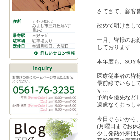
さてさて、顧客
住所
〒470-0202
改めて明けまし
みよし市三好丘旭3丁
目2-2
最寄駅
三好ヶ丘
一月、皆様のお
駐車場
駐車場あり
定休日
毎週月曜日、火曜日
しております
本年度も、SOY
医療従事者の皆
最前線でいらし
す…
予約を優先など
遠慮なくおっし
今日ぐらいから
(月曜日までお休
少し発熱外来は