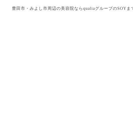
豊田市・みよし市周辺の美容院ならqualiaグループのSOYまで Copyright