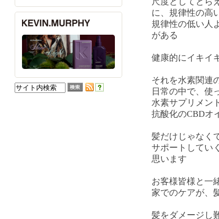
尺度としてとら
に、規律性の高
規律性の低い人
がある
健康的にイキイ
それを水素関連
日常の中で、使
水素サプリメン
抗酸化のCBDオ
髪だけじゃなく
サポートしていく
思います
お客様皆様と一
家でのケアが、
髪をダメージし難