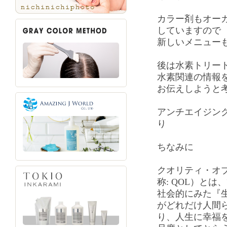
カラー剤もオー
していますので
新しいメニュー
後は水素トリー
水素関連の情報
お伝えしようと
アンチエイジン
り
ちなみに
クオリティ・オブ・ライ
称: QOL）と
社会的にみた『
がどれだけ人間
り、人生に幸福