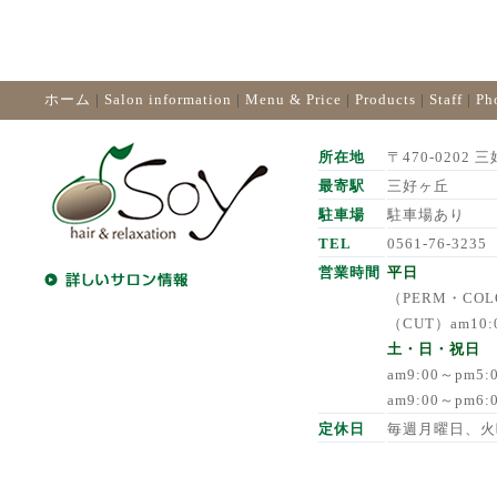
ホーム
|
Salon information
|
Menu & Price
|
Products
|
Staff
|
Ph
所在地
〒470-0202 三
最寄駅
三好ヶ丘
駐車場
駐車場あり
TEL
0561-76-3235
営業時間
平日
（PERM・COLO
（CUT）am10:
土・日・祝日
am9:00～pm5
am9:00～pm6
定休日
毎週月曜日、火