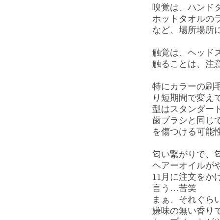
嗅覚は、ハンド
ホットタオルの
など、場所場所
触覚は、ヘッド
触ることは、注
特にカラーの刷
り短期間で変え
型はスタンダー
歯ブラシと同じ
を傷つける可能
匂い繋がりで、
ヘアーオイルが
11月に注文をか
言う…苦笑
まぁ、それぐら
嫌味の無い香り