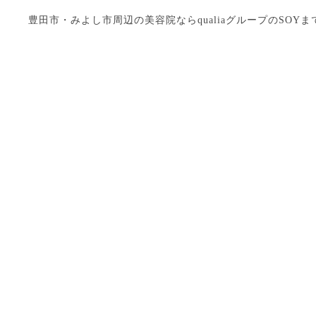
豊田市・みよし市周辺の美容院ならqualiaグループのSOYまで Copyright