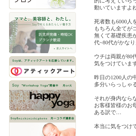
的に考えていら
動いていますよ
死者数も6000
もちろん全てが
無くて基礎疾患が
代~80代がかな
ウチは両親が80
気をつけていま
昨日の1200人
多分いらっしゃ
それが身内なら
お客様皆様のお
ある訳で…
本当に気をつけ