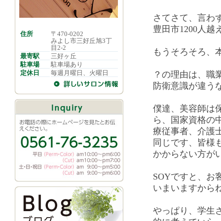
さてさて、言わ
豊田市1200人
住所
〒470-0202
みよし市三好丘旭3丁
目2-2
もうそろそろ、
最寄駅
三好ヶ丘
駐車場
駐車場あり
定休日
毎週月曜日、火曜日
？の理由は、職
防衛意識が違う
僕達、美容師は
ら、国家資格の
療従事者、介護
同じです、皆様
かからない方が
SOYですと、お
いまいますから
やっぱり、学生