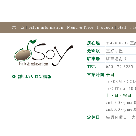
ホーム
|
Salon information
|
Menu & Price
|
Products
|
Staff
|
Ph
所在地
〒470-0202 三
最寄駅
三好ヶ丘
駐車場
駐車場あり
TEL
0561-76-3235
営業時間
平日
（PERM・COLO
（CUT）am10:
土・日・祝日
am9:00～pm5
am9:00～pm6
定休日
毎週月曜日、火