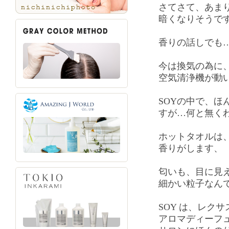
さてさて、あま
暗くなりそうで
香りの話しでも
今は換気の為に
空気清浄機が動
SOYの中で、ほ
すが…何と無く
ホットタオルは
香りがします、
匂いも、目に見
細かい粒子なん
SOY は、レク
アロマディーフ