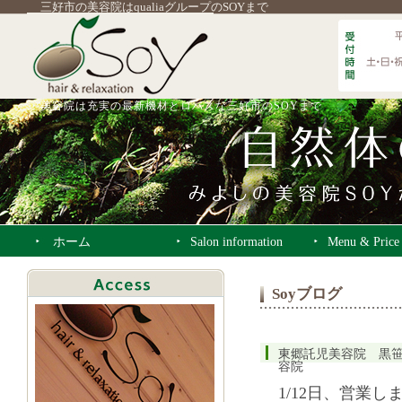
三好市の美容院はqualiaグループのSOYまで
美容院は充実の最新機材とロハスな三好市のSOYまで
ホーム
Salon information
Menu & Price
Soyブログ
東郷託児美容院 黒
容院
1/12日、営業し