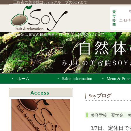
三好市の美容院はqualiaグループのSOYまで
美容院は充実の最新機材とロハスな三好市のSOYまで
ホーム
Salon information
Menu & Price
Soyブログ
美容学校 奨学金 
3/7日、定休日で