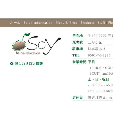
ホーム
|
Salon information
|
Menu & Price
|
Products
|
Staff
|
Ph
所在地
〒470-0202 三
最寄駅
三好ヶ丘
駐車場
駐車場あり
TEL
0561-76-3235
営業時間
平日
（PERM・COLO
（CUT）am10:
土・日・祝日
am9:00～pm5
am9:00～pm6
定休日
毎週月曜日、火