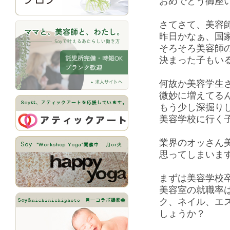
おめでとう御座
さてさて、美容
昨日かなぁ、国
そろそろ美容師
決まった子もい
何故か美容学生
微妙に増えてる
もう少し深掘り
美容学校に行く
業界のオッさん
思ってしまいま
まずは美容学校
美容室の就職率は
ク、ネイル、エス
しょうか？