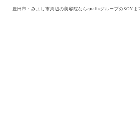
豊田市・みよし市周辺の美容院ならqualiaグループのSOYまで Copyright