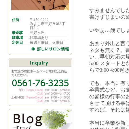
すみませんでし
書けずじまいのbl
住所
〒470-0202
みよし市三好丘旭3丁
目2-2
いやぁ…歳でし
最寄駅
三好ヶ丘
駐車場
駐車場あり
定休日
毎週月曜日、火曜日
あまり外出と言
ネタも無く？、書
い…早朝対応の場合
5:00 スター
らで3:00 4:00
でも、本当に有
卒業式など、お
の皆様の行事の
させて頂ける事
すれば、それは
本当に卒業や新