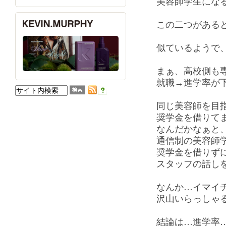
美容師学生にな
この二つがある
似ているようで
まぁ、高校側も
就職→進学率が
同じ美容師を目
奨学金を借りて
なんだかなぁと
通信制の美容師
奨学金を借りず
スタッフの話し
なんか…イマイ
沢山いらっしゃ
結論は…進学率