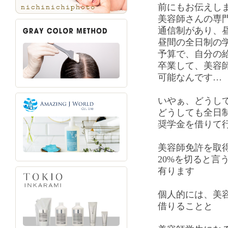
前にもお伝えし
美容師さんの専
通信制があり、
昼間の全日制の学
予算で、自分の
卒業して、美容
可能なんです…
いやぁ、どうし
どうしても全日
奨学金を借りて
美容師免許を取
20%を切ると言
有ります
個人的には、美
借りることと