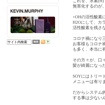
これを、水素(H
無害化するのが
+OHの活性酸素
H2Oにして、カ
活性酸素を残さ
コロナ禍になり
お客様もコロナ禍
も多く、本当に
その方々が、口
髪が綺麗になっ
SOYにはトリー
メニューは有り
だからシステム
する事は少ない