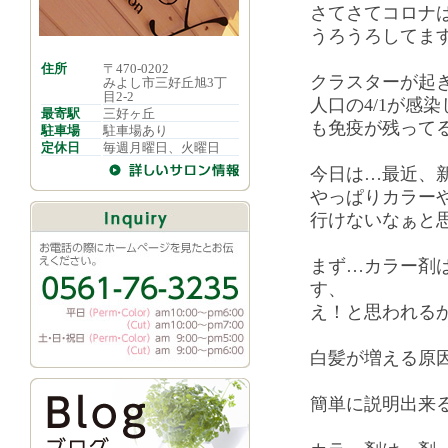
さてさてコロナは
うろうろしてま
住所
〒470-0202
クラスターが起
みよし市三好丘旭3丁
目2-2
人口の4/1が感
最寄駅
三好ヶ丘
も免疫が残って
駐車場
駐車場あり
定休日
毎週月曜日、火曜日
今日は…最近、
やっぱりカラー
行けないなぁと
まず…カラー剤
す、
え！と思われる
白髪が増える原
簡単に説明出来