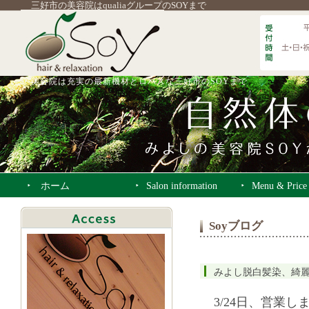
三好市の美容院はqualiaグループのSOYまで
美容院は充実の最新機材とロハスな三好市のSOYまで
ホーム
Salon information
Menu & Price
Soyブログ
みよし脱白髪染、綺
3/24日、営業し