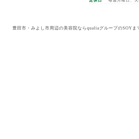
定休日
毎週月曜日、火
豊田市・みよし市周辺の美容院ならqualiaグループのSOYまで Copyright