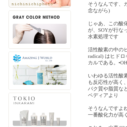
そうなんです、
念ながら)
じゃあ、この酸
が、SOYが行な
水素処理です
活性酸素の中のヒド
radical) 
カルである。•O
いわゆる活性酸
も反応性が高く
パク質や脂質な
ペディアより
そうなんですよ
一番酸化力が高