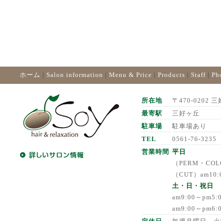
ホーム
|
Salon information
|
Menu & Price
|
Products
|
Staff
|
Ph
所在地
〒470-0202 三
最寄駅
三好ヶ丘
駐車場
駐車場あり
TEL
0561-76-3235
営業時間
平日
（PERM・COLO
（CUT）am10:
土・日・祝日
am9:00～pm5
am9:00～pm6