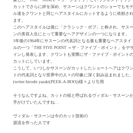
カットでさらに絆を深め、サスーンはクワントのショーでもモ
ル達をクワントと同じヘアスタイルにカットするように依頼さ
ます。
このヘアスタイルは後に「クラシック・ボブ」と称され、サス
ンの美容人生にとって重要なヘアデザインの一つになります。
1年後の1964年にサスーンの代名詞となる最も重要なヘアスタイ
ルの一つ「THE FIVE POINT ＝ザ・ファイブ・ポイント」をデ
インし発表します、クワントも実際にザ・ファイブ・ポイント
カットにしています。
こうして、いつしかサスーンがカットしたショートヘアはクワ
トの代名詞となり世界中の人々の印象に深く刻み込まれました
(writer:hiroshi yazaki(PEEK-A-BOO))様々より引用
そうなんですよね、カットの祖と呼ばれるヴィダル・サスーン
手がけていたんですね…
ヴィダル・サスーンは今のカット技術の
源流を作った人です