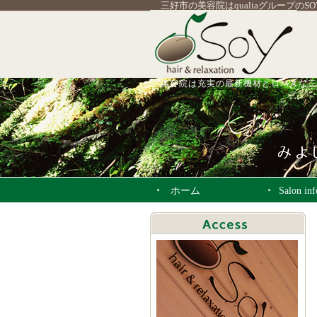
三好市の美容院はqualiaグループのS
美容院は充実の最新機材とロハスな三
ホーム
Salon in