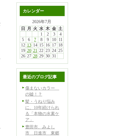
カレンダー
2026年7月
亡
日
月
火
水
木
金
土
1
2
3
4
5
6
7
8
9
10
11
12
13
14
15
16
17
18
19
20
21
22
23
24
25
26
27
28
29
30
31
ー
ま
最近のブログ記事
傷まないカラー
の嘘！？
髪・うねり悩み
に、10年続けられ
り
る「本物の水素ケ
ア」
し
豊田市、みよし
考
市 日進市 東郷