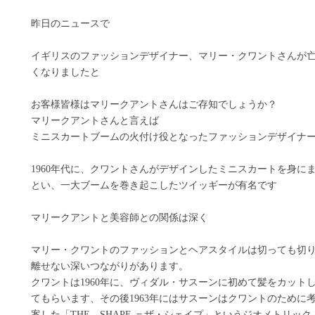
昨日のニュースで
イギリスのファッションデザイナー、マリー・クワントさんが
くなりましたと
お客様皆様はマリークアントさんはご存知でしょうか？
マリークアントさんと言えば
ミニスカートブームの火付け役となったファッションデザイナ
1960年代に、クワントさんがデザインしたミニスカートを身に
とい、一大ブームを巻き起こしたツイッギーが有名です
マリークアントと美容師との関係は深く
マリー・クワントのファッションとヘアスタイルは切っても切
離せない深いつながりがあります。
クワントは1960年に、ヴィダル・サスーンに初めて髪をカット
てもらいます、その後1963年にはサスーンはクワントのために
案した「THE SHAPE ＝ザ・シェイプ」というジオメトリック