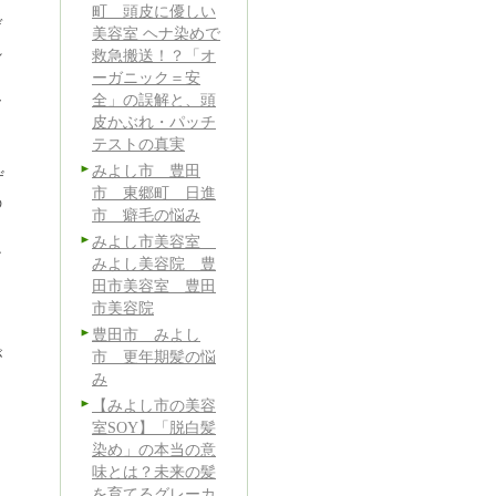
町 頭皮に優しい
デ
美容室 ヘナ染めで
れ
救急搬送！？「オ
ーガニック＝安
全」の誤解と、頭
ー
皮かぶれ・パッチ
テストの真実
みよし市 豊田
ザ
市 東郷町 日進
の
市 癖毛の悩み
みよし市美容室
ン
みよし美容院 豊
。
田市美容室 豊田
市美容院
豊田市 みよし
が
市 更年期髪の悩
み
【みよし市の美容
室SOY】「脱白髪
染め」の本当の意
味とは？未来の髪
を育てるグレーカ