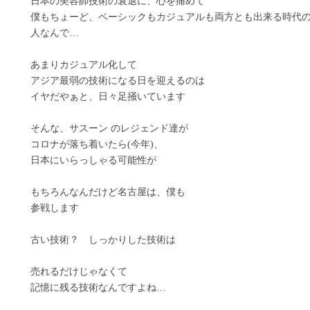
日本の美容師技術の衰退に、心を痛めて
僕もちょーど、ベーシックもカジュアルも両方とも出来る時代
人なんで…
あまりカジュアル化して
アジア最弱の技術になる日を迎えるのは
イヤだやぁと、日々足掻いています
そんな、サスーン のレジェンド達が
コロナが落ち着いたら(今年)、
日本にいらっしゃる可能性が
もちろんなんだけど名古屋は、僕も
参戦します
古い技術？ しっかりした技術は
売れるだけじゃなくて
記憶に残る技術なんですよね…