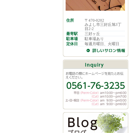
住所
〒470-0202
みよし市三好丘旭3丁
目2-2
最寄駅
三好ヶ丘
駐車場
駐車場あり
定休日
毎週月曜日、火曜日