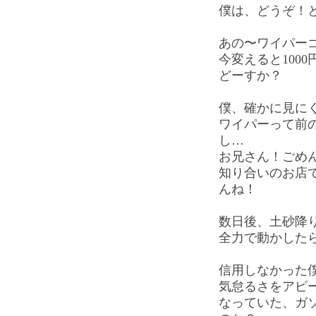
僕は、どうぞ！
あの〜ワイパー
今変えると100
どーすか？
僕、確かに見に
ワイパーって前
し…
お兄さん！ごめ
知り合いのお店
んね！
数日後、土砂降
全力で動かした
信用しなかった
気怠るさをアピ
なっていた、ガ