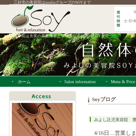
三好市の美容院はqualiaグループのSOYまで
美容院は充実の最新機材とロハスな三好市のSOYまで
ホーム
Salon information
Menu & Price
Soyブログ
みよし託児美容院 
4/16日…営業し