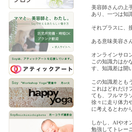
美容師さんの上
あり、一つは知
それプラスに、
ある意味美容さ
オンラインサロ
この知識力はか
す、知識差は開
この知識差とも
これはどれだけ
ても、フルマラ
徐々に走り体力
に考えるとわか
しかし、AIやオ
勉強してトレー