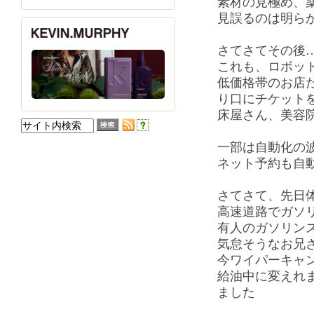
素材の見極め、
見誤るのは明ら
さてさてその後
これも、ロボッ
低価格帯のお店
り口にチケット
床屋さん、美容
一部は自動化の
ネット予約も自
さてさて、先日
高速道路でガソ
有人のガソリン
気怠そうなお兄
今ワイパーキャ
給油中に変えれ
ました