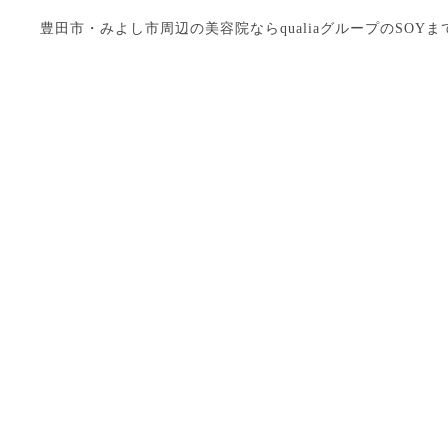
豊田市・みよし市周辺の美容院ならqualiaグループのSOYまで Copyright