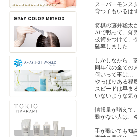
スーパーモンス
育つ子もいるは
将棋の藤井聡太
AIで戦って、知
技術をつけて、
確率しました
しかしながら、
同年代の全ての
何いって事は…
やっぱりある程
スピードは早ま
いないような気
情報量が増えて
動かない人は、
手が動いても知