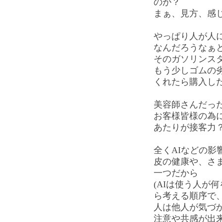
のか？
まぁ、見方、感
やっぱり人が人
なんだろうなぁ
そのガソリンス
もう少しゴムの
くれたら購入し
美容師さんだっ
お客様皆様の為
あたりが接客力
全くAIなどの
皮の健康や、さ
一つだから
(AIは使う人が
ら考える順序で
人は他人が気づ
注意や共感が出