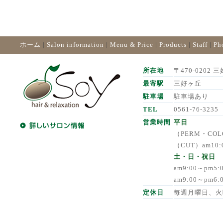
ホーム
|
Salon information
|
Menu & Price
|
Products
|
Staff
|
Ph
所在地
〒470-0202 三
最寄駅
三好ヶ丘
駐車場
駐車場あり
TEL
0561-76-3235
営業時間
平日
（PERM・COLO
（CUT）am10:
土・日・祝日
am9:00～pm5
am9:00～pm6
定休日
毎週月曜日、火