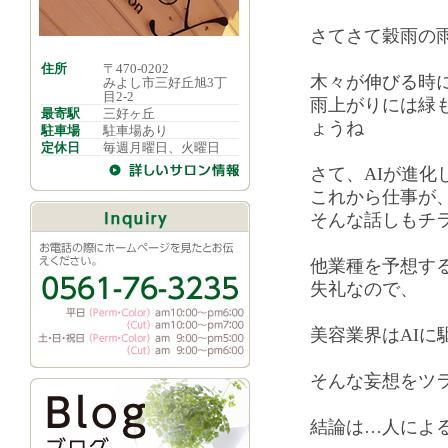
さてさて穀雨の
住所
〒470-0202
木々が伸びる時
みよし市三好丘旭3丁
目2-2
雨上がりには緑
最寄駅
三好ヶ丘
ょうね
駐車場
駐車場あり
定休日
毎週月曜日、火曜日
さて、AIが進化
これから仕事が
そんな話しもチ
他業種を予想す
失礼なので、
美容業界はAIに
そんな妄想をツ
結論は…人によ