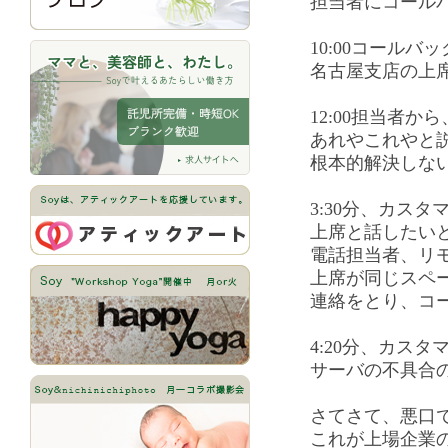
担当者にコール
10:00コールバ
名古屋支店の上
12:00担当者か
あれやこれやと
根本的解決しな
3:30分、カス
上席と話したい
電話担当者、リ
上席が同じスペ
連絡をとり、コ
4:20分、カス
サーバの不具合
さてさて、悪口
これが上場企業