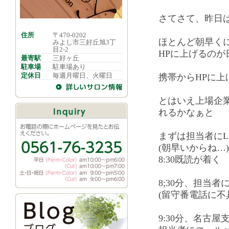
さてさて、昨日は
住所
〒470-0202
ほとんど朝早くに
みよし市三好丘旭3丁
目2-2
HPに上げるのが
最寄駅
三好ヶ丘
駐車場
駐車場あり
定休日
毎週月曜日、火曜日
携帯からHPに
とはいえ上場企
れるかなぁと
まずは担当者にL
(朝早いからね…)
8:30既読が着く
8;30分、担当者
(留守番電話に不
9:30分、名古