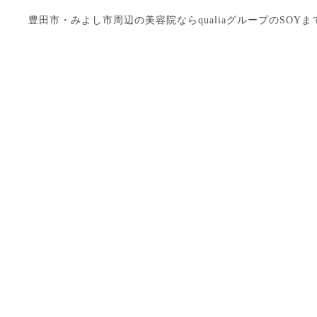
豊田市・みよし市周辺の美容院ならqualiaグループのSOYまで Copyright