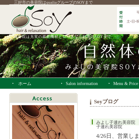
三好市の美容院はqualiaグループのSOYまで
美容院は充実の最新機材とロハスな三好市のSOYまで
ホーム
Salon information
Menu & Price
Soyブログ
みよし子連れ美容院
子連れ美容院
4/26日、営業し