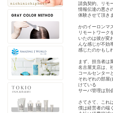
請負契約、リモ
情報伝達の悪さ
体験させて頂き
かのイーロンマ
リモートワーク
いたのは彼が変
んな感じが不効
感じたのかもし
まず、担当者は
名古屋支店は、
コールセンター
それぞれの部屋(
けている
サーバ管理は別
さてさて、これ
僕は経営者の端