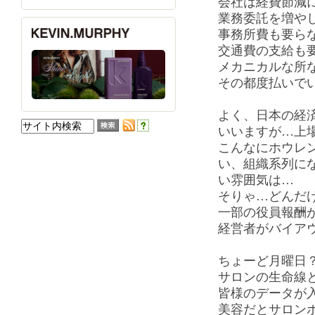
会社は経費節減
業務委託を増や
事務所費も要ら
交通費の支給も
メカニカルな所
その都度払いで
よく、日本の経
いいますが…上場
こんなにホウレン
い、組織系列に
い雰囲気は…
そりゃ…どんだ
一部の役員報酬
経営者がバイア
ちょーど月曜日
サロンの生命線
皆様のデータが
美容だとサロン