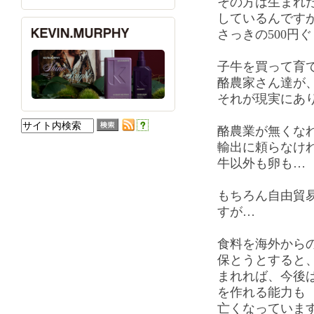
その方は生まれ
しているんです
さっきの500円
子牛を買って育
酪農家さん達が
それが現実にあ
酪農業が無くな
輸出に頼らなけ
牛以外も卵も…
もちろん自由貿
すが…
食料を海外から
保とうとすると
まれれば、今後
を作れる能力も
亡くなっていま