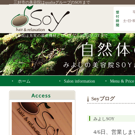
三好市の美容院はqualiaグループのSOYまで
美容院は充実の最新機材とロハスな三好市のSOYまで
ホーム
Salon information
Menu & Price
Soyブログ
みよしSOY
4/6日、営業しま