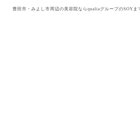
豊田市・みよし市周辺の美容院ならqualiaグループのSOYまで Copyright