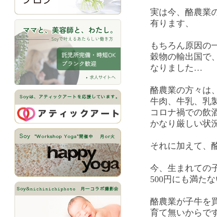
実は今、酪農業
有ります、
もちろん原因の
穀物の輸出国で、
なりました…
酪農業の方々は、
牛肉、牛乳、乳
コロナ禍での飲
かなり厳しい状
それに加えて、
今、生まれての
500円にも満た
酪農業が子牛を
育て無いからで