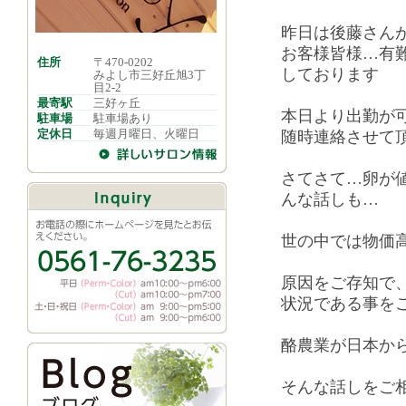
昨日は後藤さん
お客様皆様…有
住所
〒470-0202
しております
みよし市三好丘旭3丁
目2-2
最寄駅
三好ヶ丘
本日より出勤が
駐車場
駐車場あり
定休日
毎週月曜日、火曜日
随時連絡させて
さてさて…卵が
んな話しも…
世の中では物価
原因をご存知で
状況である事を
酪農業が日本か
そんな話しをご