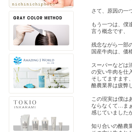
さて、原因の一
もう一つは、僕
言う概念です、
残念ながら一部
国産牛肉は、価
スーパーなどは
の安い牛肉を仕
そしてますます
酪農業界は疲弊
この現実は僕は
ならなくて…ま
感じていました
知り合いの酪農