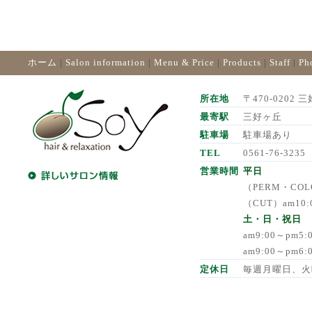
ホーム
|
Salon information
|
Menu & Price
|
Products
|
Staff
|
Ph
所在地
〒470-0202 三
最寄駅
三好ヶ丘
駐車場
駐車場あり
TEL
0561-76-3235
営業時間
平日
（PERM・COLO
（CUT）am10:
土・日・祝日
am9:00～pm5
am9:00～pm6
定休日
毎週月曜日、火