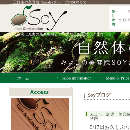
三好市の美容院はqualiaグループのSOYまで
美容院は充実の最新機材とロハスな三好市のSOYまで
ホーム
Salon information
Menu & Price
Soyブログ
みよし 託児 美容
容院
5/17日お久しぶ