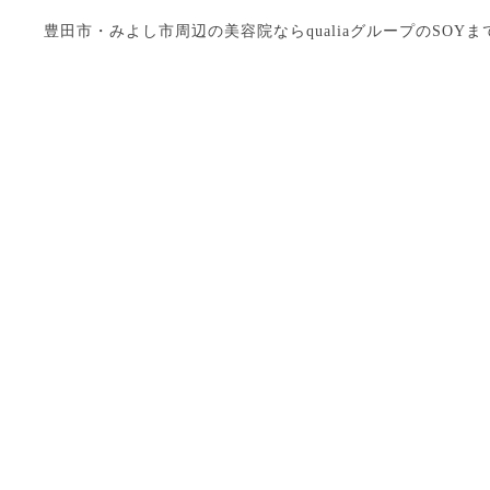
豊田市・みよし市周辺の美容院ならqualiaグループのSOYまで Copyright