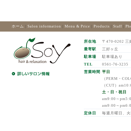
ホーム
|
Salon information
|
Menu & Price
|
Products
|
Staff
|
Ph
所在地
〒470-0202 三
最寄駅
三好ヶ丘
駐車場
駐車場あり
TEL
0561-76-3235
営業時間
平日
（PERM・COLO
（CUT）am10:
土・日・祝日
am9:00～pm5
am9:00～pm6
定休日
毎週月曜日、火