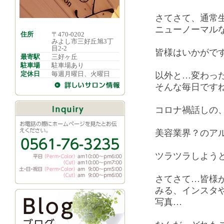
さてさて、通常
ニューノーマル
住所
〒470-0202
みよし市三好丘旭3丁
目2-2
皆様はいかがで
最寄駅
三好ヶ丘
駐車場
駐車場あり
定休日
毎週月曜日、火曜日
以外と…変わっ
そんな毎日です
コロナ禍話しの、
美容業界？のア
ツラツラしよう
さてさて…皆様
みる、インスタ
写真…