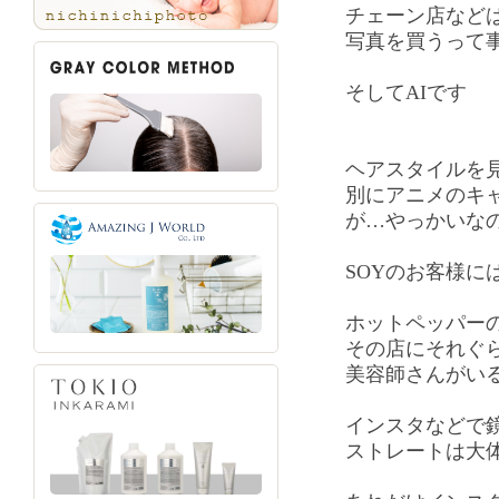
チェーン店など
写真を買うって
そしてAIです
ヘアスタイルを
別にアニメのキ
が…やっかいな
SOYのお客様に
ホットペッパー
その店にそれぐ
美容師さんがい
インスタなどで
ストレートは大