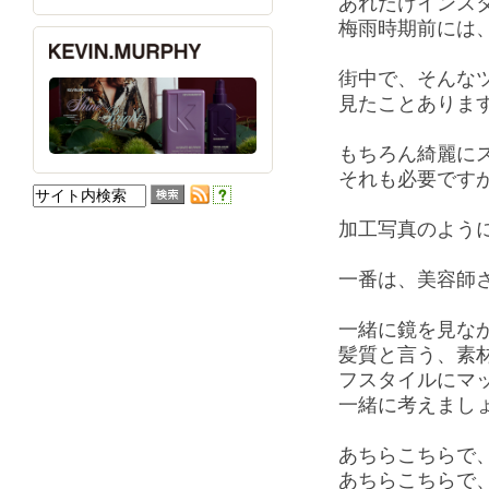
あれだけインス
梅雨時期前には
街中で、そんな
見たことありま
もちろん綺麗に
それも必要です
加工写真のよう
一番は、美容師
一緒に鏡を見な
髪質と言う、素
フスタイルにマ
一緒に考えまし
あちらこちらで
あちらこちらで