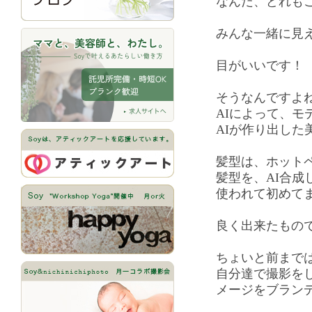
なんだ、どれも
みんな一緒に見
目がいいです！
そうなんですよ
AIによって、モ
AIが作り出した
髪型は、ホット
髪型を、AI合成
使われて初めて
良く出来たもの
ちょいと前まで
自分達で撮影を
メージをブラン