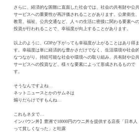
さらに、経済的な困難に直面した社会では、社会の共有財や公
サービスへの重要性が再評価されることがあります。公衆衛生
教育、福祉、公共交通など、人々の生活に密接に関わる要素へ
投資が行われることで、幸福度が向上することがあります。
以上のように、GDPが下がっても幸福度が上がることはあり得
す。幸福度は単に経済的な豊かさだけでなく、生活環境や社会
なつながり、持続可能な社会や環境への取り組み、共有財や公
サービスへの投資など、様々な要素によって形成されるもので
す。
そうなんですよね…
ネットニュースとかのサムネは
煽りだらけですもんね…
これもネタで…
インバウン丼】豊洲で18000円のウニ丼を提供する店長「日本人
って貧しくなった」と吐露