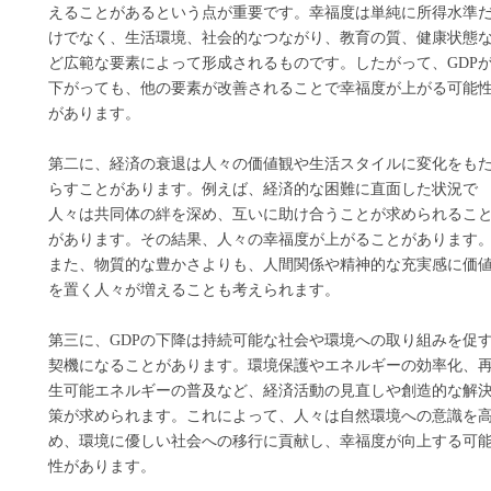
えることがあるという点が重要です。幸福度は単純に所得水準
けでなく、生活環境、社会的なつながり、教育の質、健康状態
ど広範な要素によって形成されるものです。したがって、GDP
下がっても、他の要素が改善されることで幸福度が上がる可能
があります。
第二に、経済の衰退は人々の価値観や生活スタイルに変化をも
らすことがあります。例えば、経済的な困難に直面した状況で
人々は共同体の絆を深め、互いに助け合うことが求められるこ
があります。その結果、人々の幸福度が上がることがあります
また、物質的な豊かさよりも、人間関係や精神的な充実感に価
を置く人々が増えることも考えられます。
第三に、GDPの下降は持続可能な社会や環境への取り組みを促
契機になることがあります。環境保護やエネルギーの効率化、
生可能エネルギーの普及など、経済活動の見直しや創造的な解
策が求められます。これによって、人々は自然環境への意識を
め、環境に優しい社会への移行に貢献し、幸福度が向上する可
性があります。