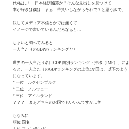
代4位に！ 日本経済陥落か？そんな見出しを見つけて
本が好きは僕は…まぁ…苦笑いしながらそれで？と思う訳で、
決してメディア不信とかでは無くて
イメージで書いているんだろなぁと…
ちょいと調べてみると
一人当たりのGDPのランキングだと
世界の一人当たり名目GDP 国別ランキング・推移（IMF）」に
ると、一人当たりのGDPランキングの上位3か国は、以下のよう
になっています。
* 一位 ルクセンブルク
* 二位 ノルウェー
* 三位 アイルランド
？？？ まぁどちらのお国でもいいんですが…笑
ちなみに
順位 国名
１位 フィンランド