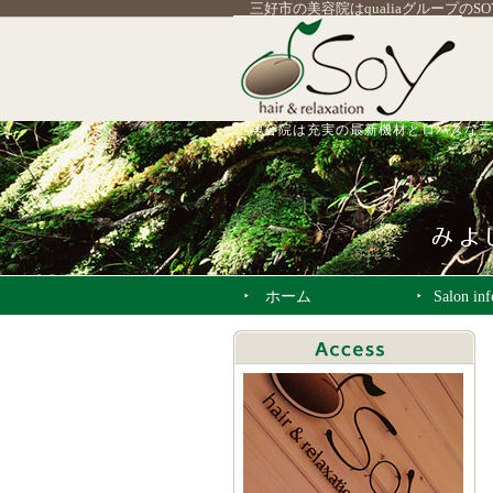
三好市の美容院はqualiaグループのS
美容院は充実の最新機材とロハスな三
ホーム
Salon in