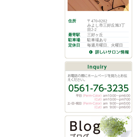
住所
〒470-0202
みよし市三好丘旭3丁
目2-2
最寄駅
三好ヶ丘
駐車場
駐車場あり
定休日
毎週月曜日、火曜日