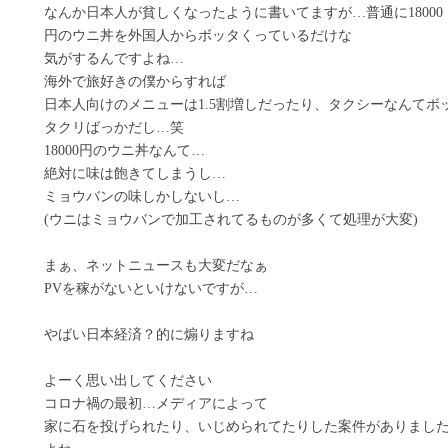
なんか日本人が貧しくなったように書いてますが…普通に18000
円のウニ丼を外国人からボッタくっているだけな
気がするんですよね…
海外で旅好きの僕からすれば
日本人向けのメニューは1.5割増しだったり、タクシーなんてボ
タクリばっかだし…笑
18000円のウニ丼なんて…
絶対に味は飽きてしまうし…
ミョウバンの味しかしないし…
(ウニはミョウバンで加工されてるものが多くて処理が大変)
まぁ、ネットニュースも大変だなぁ
PVを稼がないといけないですが…
やばい日本経済？的に煽りますね
よーく思い出してください
コロナ禍の最初…メディアによって
家に石を投げられたり、いじめられてたりした案件がありまし