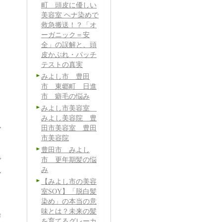
町 頭皮に優しい
美容室 ヘナ染めで
救急搬送！？「オ
ーガニック＝安
全」の誤解と、頭
皮かぶれ・パッチ
テストの真実
みよし市 豊田
市 東郷町 日進
市 癖毛の悩み
みよし市美容室
みよし美容院 豊
説
田市美容室 豊田
市美容院
豊田市 みよし
で
市 更年期髪の悩
み
れ
【みよし市の美容
こ
室SOY】「脱白髪
染め」の本当の意
味とは？未来の髪
与
を育てるグレーカ