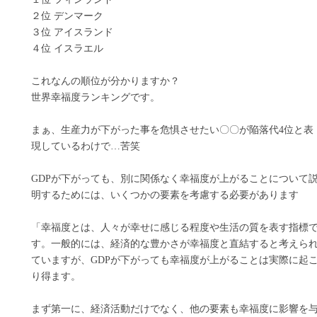
２位 デンマーク
３位 アイスランド
４位 イスラエル
これなんの順位が分かりますか？
世界幸福度ランキングです。
まぁ、生産力が下がった事を危惧させたい〇〇が陥落代4位と表
現しているわけで…苦笑
GDPが下がっても、別に関係なく幸福度が上がることについて
明するためには、いくつかの要素を考慮する必要があります
「幸福度とは、人々が幸せに感じる程度や生活の質を表す指標
す。一般的には、経済的な豊かさが幸福度と直結すると考えら
ていますが、GDPが下がっても幸福度が上がることは実際に起
り得ます。
まず第一に、経済活動だけでなく、他の要素も幸福度に影響を