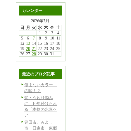
カレンダー
2026年7月
日
月
火
水
木
金
土
1
2
3
4
5
6
7
8
9
10
11
12
13
14
15
16
17
18
19
20
21
22
23
24
25
26
27
28
29
30
31
よ
最近のブログ記事
傷まないカラー
の嘘！？
髪・うねり悩み
に、10年続けられ
る「本物の水素ケ
ア」
豊田市、みよし
市 日進市 東郷