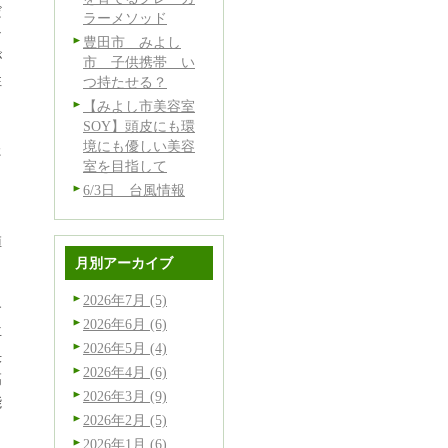
だ
ラーメソッド
な
豊田市 みよし
が
市 子供携帯 い
性
つ持たせる？
【みよし市美容室
SOY】頭皮にも環
境にも優しい美容
た
室を目指して
6/3日 台風情報
と
。
値
月別アーカイブ
2026年7月 (5)
す
2026年6月 (6)
再
2026年5月 (4)
決
2026年4月 (6)
高
2026年3月 (9)
能
2026年2月 (5)
2026年1月 (6)