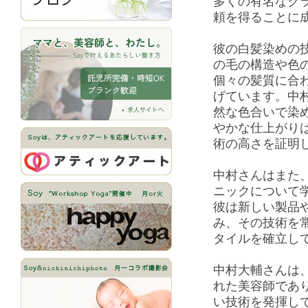
多くの有名なク
頼を得ることに
彼の白髪染めの
の毛の構造や色
個々の髪質に合
げています。中
然な色合いで染
やかな仕上がり
術の高さを証明
中村さんはまた
ニックについて
彼は新しい製品
み、その技術を
タイルを確立し
中村大輔さんは
れた美容師であ
い技術を発揮し