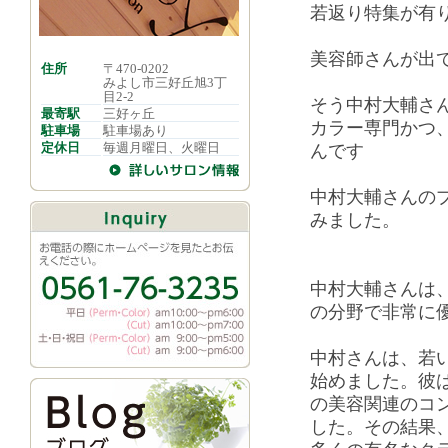
若返り特集が有
美容師さんが出
住所
〒470-0202
みよし市三好丘旭3丁
目2-2
そう中村大輔さ
最寄駅
三好ヶ丘
カラー専門かつ
駐車場
駐車場あり
定休日
毎週月曜日、火曜日
んです
中村大輔さんの
みました。
中村大輔さんは
の分野で非常に
中村さんは、若
始めました。彼
の美容関連のコ
した。その結果