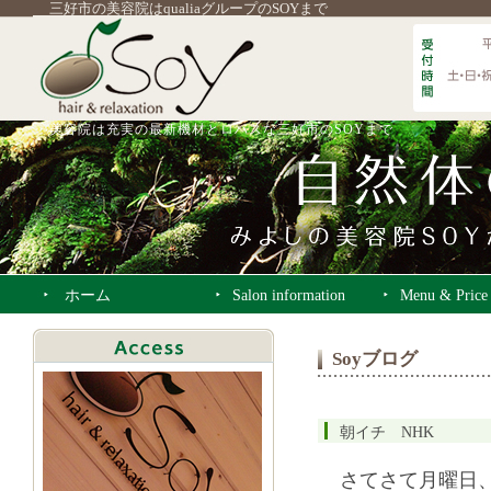
三好市の美容院はqualiaグループのSOYまで
美容院は充実の最新機材とロハスな三好市のSOYまで
ホーム
Salon information
Menu & Price
Soyブログ
朝イチ NHK
さてさて月曜日