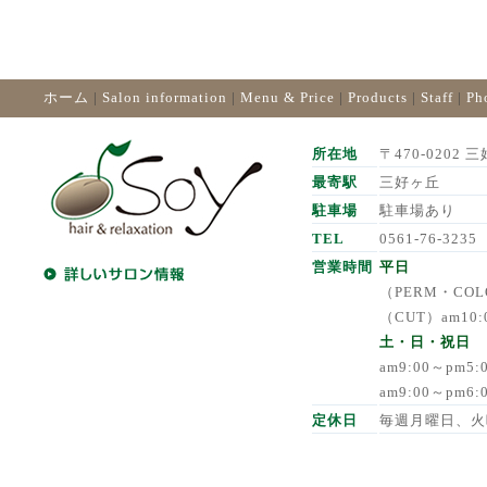
ホーム
|
Salon information
|
Menu & Price
|
Products
|
Staff
|
Ph
所在地
〒470-0202 三
最寄駅
三好ヶ丘
駐車場
駐車場あり
TEL
0561-76-3235
営業時間
平日
（PERM・COLO
（CUT）am10:
土・日・祝日
am9:00～pm5
am9:00～pm6
定休日
毎週月曜日、火