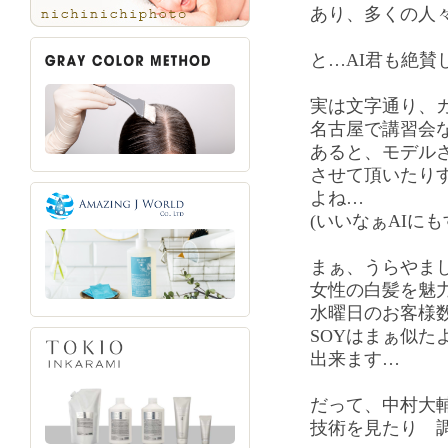
あり、多くの人
と…AI君も絶賛
実は文字通り、
名古屋で講習会
あると、モデル
させて頂いたり
よね…
(いいなぁAIに
まぁ、うらやま
女性の白髪を魅
水曜日のお客様
SOYはまぁ似た
出来ます…
だって、中村大
技術を見たり 