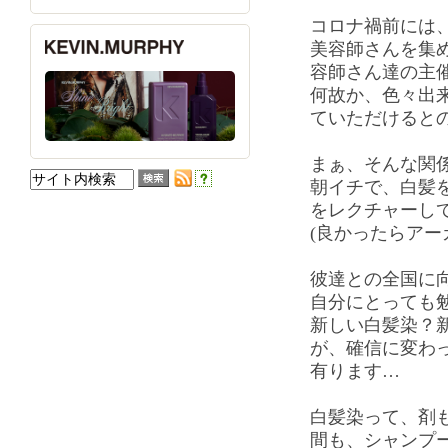
コロナ禍前には
美容師さんを集
容師さん達の主
何故か、色々出
ていただけると
まぁ、そんな関
朝イチで、白髪
をレクチャーし
(良かったらアー
彼達との全国に
自分にとっても
新しい白髪染？
が、確信に変わ
有ります…
白髪染って、剤
間も、シャンプ