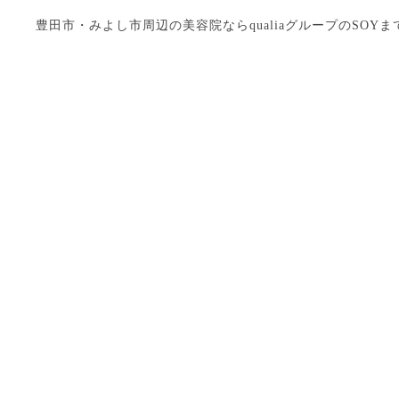
豊田市・みよし市周辺の美容院ならqualiaグループのSOYまで Copyright