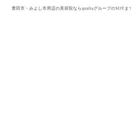
豊田市・みよし市周辺の美容院ならqualiaグループのSOYまで Copyright