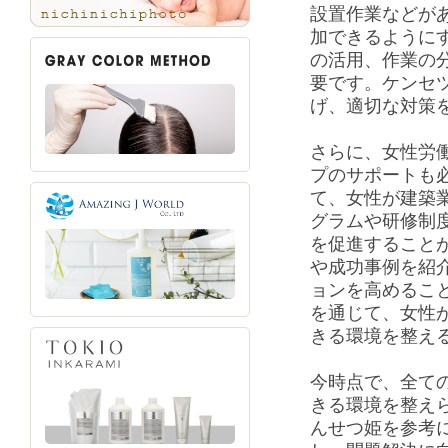
設置作業などが
加できるように
の活用、作業の
要です。ケンセ
げ、適切な対策
さらに、女性労
プのサポートも
て、女性が建築
グラムや研修制
を促進すること
や成功事例を紹
ョンを高めるこ
を通じて、女性
きる環境を整え
今時点で、全て
きる環境を整え
んせつ姫を参考