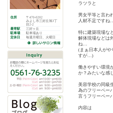
ラツラと
男女平等と言わ
住所
〒470-0202
人材不足ですね
みよし市三好丘旭3丁
目2-2
最寄駅
三好ヶ丘
特に建築現場な
駐車場
駐車場あり
定休日
毎週月曜日、火曜日
解体現場などは
ね…
(まぁ日本人が
すが…)
働きやすい環境
か？みたいな感
美容学校の同級
為のフリーペー
言うフリーペー
内容は