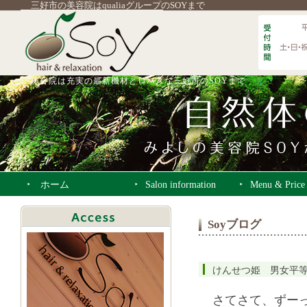
三好市の美容院はqualiaグループのSOYまで
美容院は充実の最新機材とロハスな三好市のSOYまで
ホーム
Salon information
Menu & Price
Soyブログ
けんせつ姫 男女平
さてさて、ずー