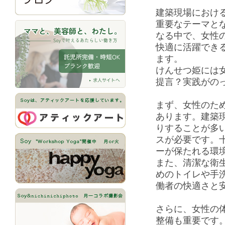
建築現場におけ
重要なテーマと
なる中で、女性
快適に活躍でき
ます。
けんせつ姫には
提言？実践がの
まず、女性のた
あります。建築
りすることが多
スが必要です。
ーが保たれる環
また、清潔な衛
めのトイレや手
働者の快適さと
さらに、女性の
整備も重要です