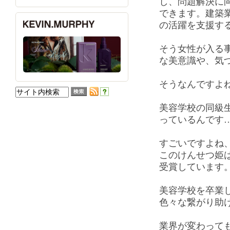
し、問題解決に
できます。建築
の活躍を支援す
そう女性が入る
な美意識や、気
そうなんですよ
美容学校の同級
っているんです
すごいですよね
このけんせつ姫は
受賞しています
美容学校を卒業
色々な繋がり助
業界が変わって