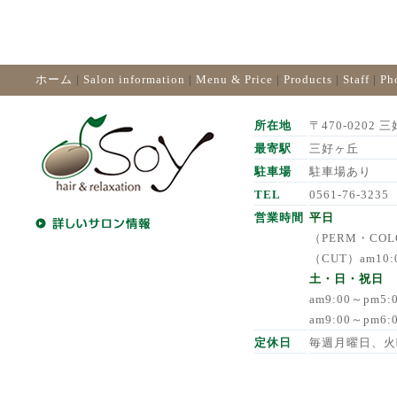
ホーム
|
Salon information
|
Menu & Price
|
Products
|
Staff
|
Ph
所在地
〒470-0202 三
最寄駅
三好ヶ丘
駐車場
駐車場あり
TEL
0561-76-3235
営業時間
平日
（PERM・COLO
（CUT）am10:
土・日・祝日
am9:00～pm5
am9:00～pm6
定休日
毎週月曜日、火