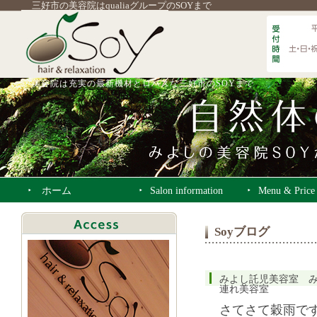
三好市の美容院はqualiaグループのSOYまで
美容院は充実の最新機材とロハスな三好市のSOYまで
ホーム
Salon information
Menu & Price
Soyブログ
みよし託児美容室 
連れ美容室
さてさて穀雨で