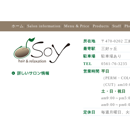
ホーム
|
Salon information
|
Menu & Price
|
Products
|
Staff
|
Ph
所在地
〒470-0202 三
最寄駅
三好ヶ丘
駐車場
駐車場あり
TEL
0561-76-3235
営業時間
平日
（PERM・COLO
（CUT）am10:
土・日・祝日
am9:00～pm5
am9:00～pm6
定休日
毎週月曜日、火