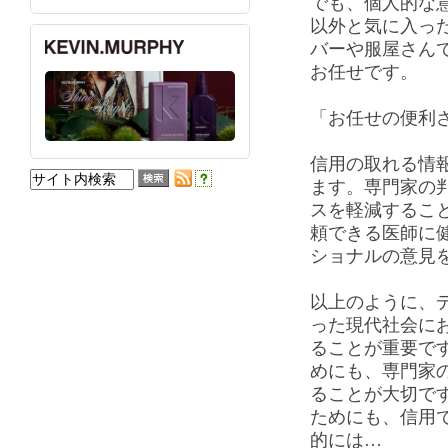
でも、個人的な
以外と気に入っ
バーや服屋さん
お任せです。
「お任せの便利
信用の取れる情
ます。専門家の
スを軽減するこ
頼できる医師に
ショナルの意見
以上のように、
った現代社会に
ることが重要で
めにも、専門家
ることが大切で
ためにも、信用
的には…