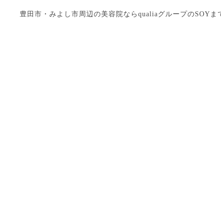
豊田市・みよし市周辺の美容院ならqualiaグループのSOYまで Copyright