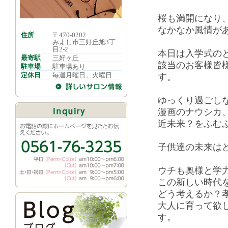
桜も満開になり
なかなか風情が
住所
〒470-0202
みよし市三好丘旭3丁
目2-2
本日は入学式の
最寄駅
三好ヶ丘
該当のお客様皆
駐車場
駐車場あり
定休日
毎週月曜日、火曜日
す。
ゆっくり過ごし
漫画のナウシカ、
近未来？をふむ
子供達の未来は
ウチも奥様と学
この新しい時代
どう考えるか？
大人に育って欲
す。