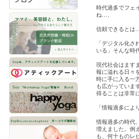
時代過多でフェ
ね…、
信頼できるとは
「デジタル化さ
いる」そんな時
現代社会はます
報に溢れる日々
時に手に入る一
も広がっていま
得ることは非常
「情報過多によ
情報過多の時代
増えました。例
も、何十ものレ