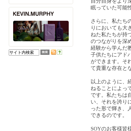
自分自身をより
眠っていた可能
さらに、私たち
りにおいても大
ねた私たちが持
のつながりを深
経験から学んだ
子供たちにアド
ができます。そ
て貴重な存在と
以上のように、
ねることによっ
です。私たちは
い、それを誇り
った形で輝き、
できるのです。
SOYのお客様皆