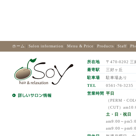
ホーム
|
Salon information
|
Menu & Price
|
Products
|
Staff
|
Ph
所在地
〒470-0202 三
最寄駅
三好ヶ丘
駐車場
駐車場あり
TEL
0561-76-3235
営業時間
平日
（PERM・COLO
（CUT）am10:
土・日・祝日
am9:00～pm5
am9:00～pm6