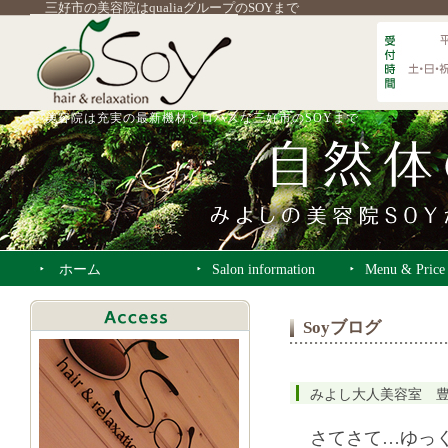
三好市の美容院はqualiaグループのSOYまで
美容院は充実の最新機材とロハスな三好市のSOYまで
ホーム
Salon information
Menu & Price
Soyブログ
みよし大人美容室 
さてさて…ゆっ