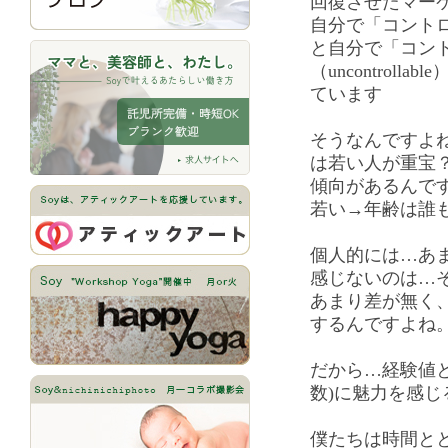
回復させたマーケ
自分で「コントロール
と自分で「コン
（uncontrol
ています
そうなんですよ
は若い人が重宝
傾向があるんで
若い→年齢は誰
個人的には…あ
感じないのは…そ
あまり差が無く、
するんですよね
だから…経験値
数)に魅力を感じ
僕たちは時間と