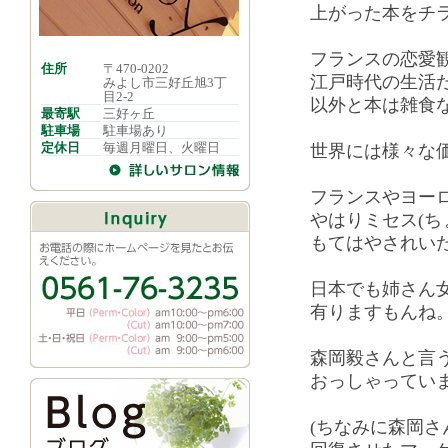
上がった本をチ
フランスの恋愛
住所
〒470-0202
江戸時代の生活
みよし市三好丘旭3丁
目2-2
以外と本は雑食
最寄駅
三好ヶ丘
駐車場
駐車場あり
定休日
毎週月曜日、火曜日
世界には様々な
フランスやヨー
やはりミセス(ち
もてはやされい
日本でも姉さん
有りますもんね
森岡毅さんと言
おっしゃってい
(ちなみに森岡