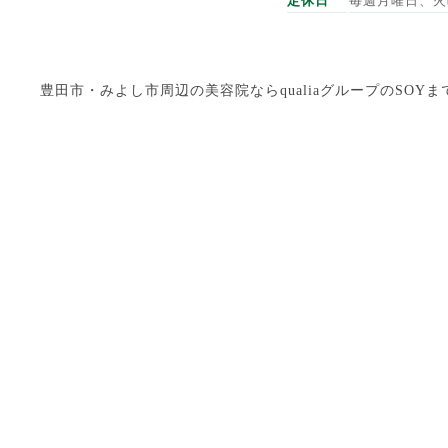
定休日
毎週月曜日、火
豊田市・みよし市周辺の美容院ならqualiaグループのSOYまで Copyright