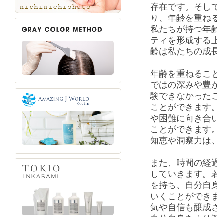
存在です。そし
り、年齢を重ね
私たちが持つ年
ティを形成する
齢は私たちの成
年齢を重ねるこ
ではの深みや豊
験できなかった
ことができます
や困難に向き合
ことができます
知恵や洞察力は
また、時間の経
していきます。
を持ち、自分自
いくことができ
気や自信も醸成