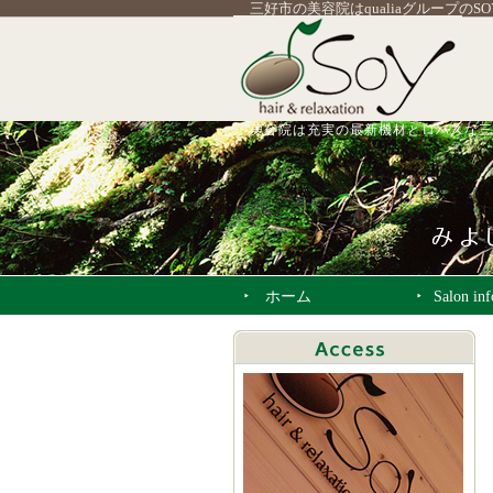
三好市の美容院はqualiaグループのS
美容院は充実の最新機材とロハスな三
ホーム
Salon in