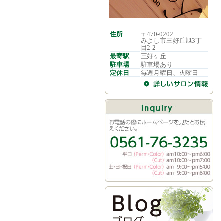
住所
〒470-0202
みよし市三好丘旭3丁
目2-2
最寄駅
三好ヶ丘
駐車場
駐車場あり
定休日
毎週月曜日、火曜日