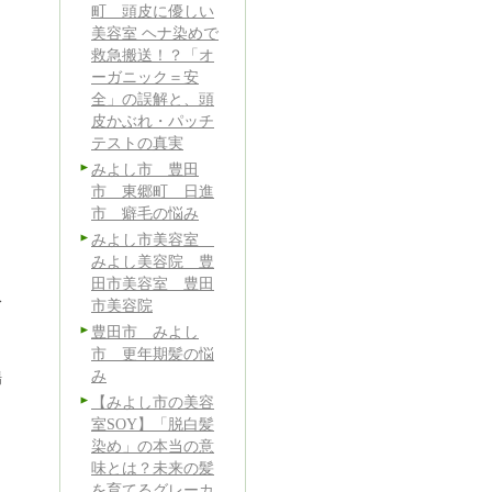
町 頭皮に優しい
美容室 ヘナ染めで
救急搬送！？「オ
ーガニック＝安
全」の誤解と、頭
皮かぶれ・パッチ
テストの真実
みよし市 豊田
市 東郷町 日進
市 癖毛の悩み
みよし市美容室
みよし美容院 豊
田市美容室 豊田
身
市美容院
豊田市 みよし
市 更年期髪の悩
み
場
【みよし市の美容
室SOY】「脱白髪
染め」の本当の意
味とは？未来の髪
ら
を育てるグレーカ