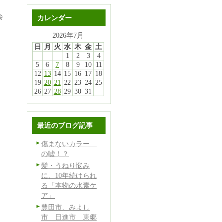
会
カレンダー
2026年7月
日
月
火
水
木
金
土
1
2
3
4
5
6
7
8
9
10
11
12
13
14
15
16
17
18
19
20
21
22
23
24
25
26
27
28
29
30
31
最近のブログ記事
傷まないカラー
の嘘！？
髪・うねり悩み
に、10年続けられ
る「本物の水素ケ
ア」
豊田市、みよし
市 日進市 東郷