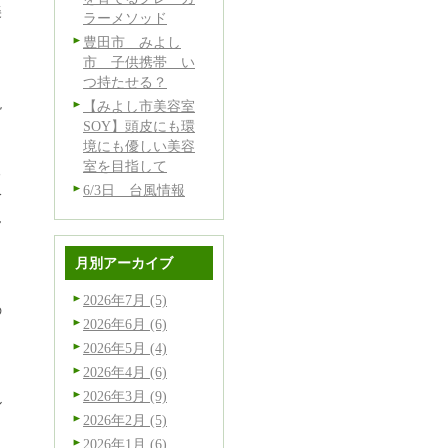
美
ラーメソッド
き
豊田市 みよし
市 子供携帯 い
つ持たせる？
現
【みよし市美容室
SOY】頭皮にも環
境にも優しい美容
室を目指して
る
6/3日 台風情報
分
ん
さ
月別アーカイブ
2026年7月 (5)
の
2026年6月 (6)
2026年5月 (4)
2026年4月 (6)
2026年3月 (9)
ル
2026年2月 (5)
と
2026年1月 (6)