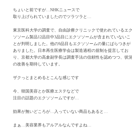
ちょいと前ですが…NHKニュースで
取り上げられていましたのでツラツラと…
東京医科大学の調査で、自由診療クリニックで使われているエ
ソソーム製品12品目中3品目にエクソソームが含まれていないこ
とが判明しました。他の9品目もエクソソームの量にばらつきが
ありました。日本再生医療学会は製造過程の規制を提言してお
り、京都大学の高倉副学長は調査手法の信頼性を認めつつ、状
の改善を期待しています。
ザクっとまとめるとこんな感じです
今、韓国美容とか医療エステなどで
注目の話題のエクソソームですが…
効果が無いどころが…入っていない商品もあると…
まぁ…美容業界もアルアルなんですよね…