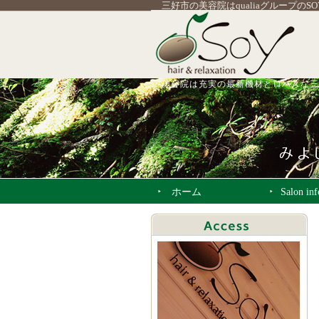
三好市の美容院はqualiaグループのS
美容院は充実の最新機材とロハスな三
ホーム
Salon in