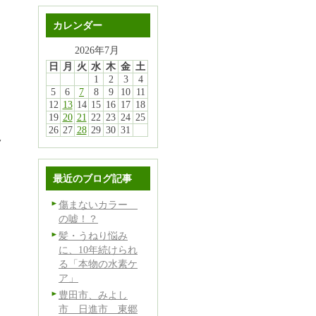
カレンダー
2026年7月
日
月
火
水
木
金
土
ク
1
2
3
4
5
6
7
8
9
10
11
12
13
14
15
16
17
18
19
20
21
22
23
24
25
26
27
28
29
30
31
況
最近のブログ記事
傷まないカラー
の嘘！？
髪・うねり悩み
に、10年続けられ
る「本物の水素ケ
ア」
豊田市、みよし
市 日進市 東郷