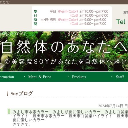
OYまで
好市のSOYまで
formation
Menu & Price
Products
Staff
Soyブログ
2024年7月14日 
みよし市水素カラー みよし頭皮に優しいカラー みよし白髪
イライト 豊田市水素カラー 豊田市白髪染ハイライト 豊田
皮に優しいカラー
さてさて、