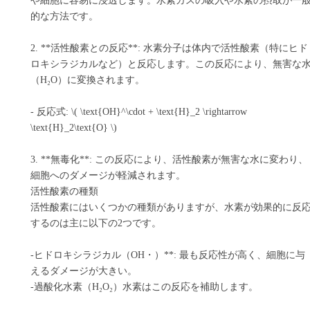
や細胞に容易に浸透します。水素ガスの吸入や水素の摂取が一
的な方法です。
2. **活性酸素との反応**: 水素分子は体内で活性酸素（特にヒド
ロキシラジカルなど）と反応します。この反応により、無害な
（H₂O）に変換されます。
- 反応式: \( \text{OH}^\cdot + \text{H}_2 \rightarrow
\text{H}_2\text{O} \)
3. **無毒化**: この反応により、活性酸素が無害な水に変わり、
細胞へのダメージが軽減されます。
活性酸素の種類
活性酸素にはいくつかの種類がありますが、水素が効果的に反
するのは主に以下の2つです。
-ヒドロキシラジカル（OH・）**: 最も反応性が高く、細胞に与
えるダメージが大きい。
-過酸化水素（H₂O₂）水素はこの反応を補助します。