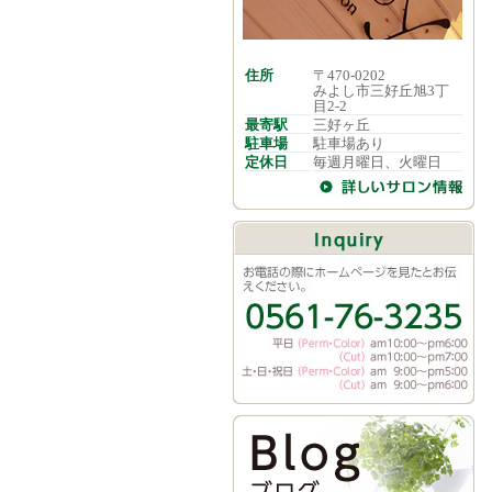
住所
〒470-0202
みよし市三好丘旭3丁
目2-2
最寄駅
三好ヶ丘
駐車場
駐車場あり
定休日
毎週月曜日、火曜日