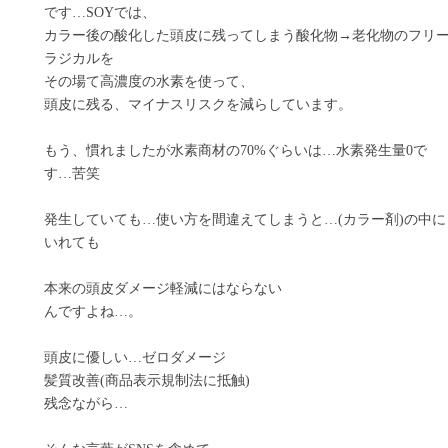
です…SOYでは、
カラー後の酸化した頭皮に残ってしまう酸化物→老化物のフリ
ラジカルを
その場て高濃度の水素を使って、
頭皮に残る、マイナスリスクを減らしています。
もう、慣れましたが水素商材の70%ぐらいは…水素発生量0で
す…苦笑
発生していても…使い方を間違えてしまうと…(カラー剤)の中に
いれても
本来の頭皮ダメージ軽減にはならない
んですよね…。
頭皮に優しい…ゼロダメージ
髪質改善(商品表示規制法に抵触)
残念ながら…