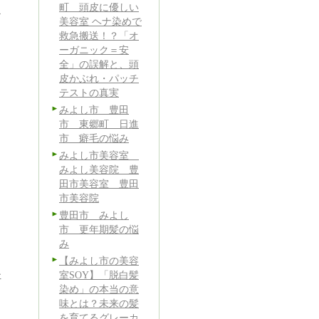
町 頭皮に優しい
マ
美容室 ヘナ染めで
救急搬送！？「オ
ーガニック＝安
全」の誤解と、頭
皮かぶれ・パッチ
テストの真実
みよし市 豊田
市 東郷町 日進
市 癖毛の悩み
みよし市美容室
みよし美容院 豊
田市美容室 豊田
市美容院
？
豊田市 みよし
市 更年期髪の悩
み
【みよし市の美容
室SOY】「脱白髪
事
染め」の本当の意
味とは？未来の髪
を育てるグレーカ