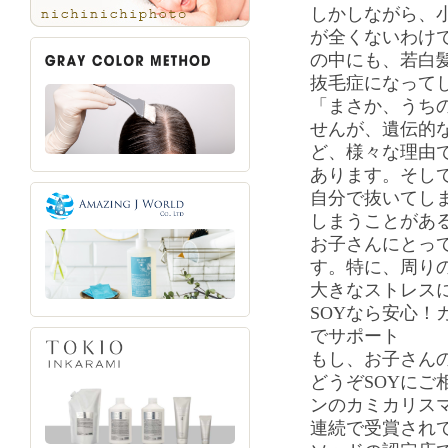
しかしながら、
が全くないわけ
の中にも、若白
抜毛症になって
「まさか、うち
せんが、遺伝的
ど、様々な理由
あります。そし
自分で抜いてし
しまうことがあ
お子さんにとっ
す。特に、周り
大きなストレス
SOYなら安心！
でサポート
もし、お子さん
どうぞSOYにご
ンのカミカリスマ
連続で受賞され