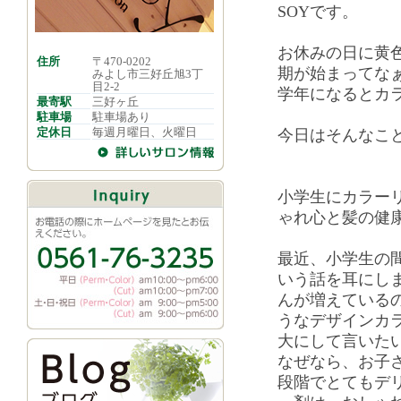
SOYです。
お休みの日に黄
住所
〒470-0202
期が始まってな
みよし市三好丘旭3丁
目2-2
学年になるとカ
最寄駅
三好ヶ丘
駐車場
駐車場あり
定休日
毎週月曜日、火曜日
今日はそんなこ
小学生にカラー
ゃれ心と髪の健康
最近、小学生の
いう話を耳にし
んが増えている
うなデザインカ
大にして言いた
なぜなら、お子
段階でとてもデ