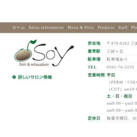
ホーム
|
Salon information
|
Menu & Price
|
Products
|
Staff
|
Ph
所在地
〒470-0202 三
最寄駅
三好ヶ丘
駐車場
駐車場あり
TEL
0561-76-3235
営業時間
平日
（PERM・COLO
（CUT）am10:
土・日・祝日
am9:00～pm5
am9:00～pm6
定休日
毎週月曜日、火