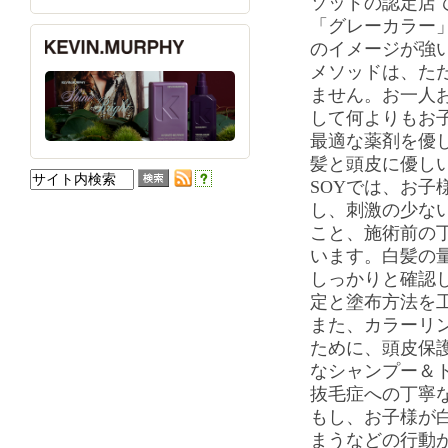
ソッドの認定店
「グレーカラー
のイメージが強
メソッドは、た
ません。お一人
して何よりもお
最適な薬剤を優
髪と頭皮に優し
SOYでは、お子
し、刺激の少な
こと、施術前の
います。白髪の
しっかりと確認
定と塗布方法を
また、カラーリ
ために、頭皮保
なシャンプー＆
抜毛症への丁寧
もし、お子様が
まうなどの行動