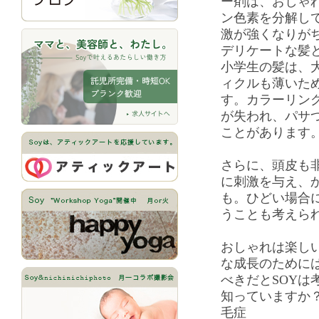
ー剤は、おしゃ
ン色素を分解し
激が強くなりが
デリケートな髪
小学生の髪は、
ィクルも薄いた
す。カラーリン
が失われ、パサ
ことがあります
さらに、頭皮も
に刺激を与え、
も。ひどい場合
うことも考えら
おしゃれは楽し
な成長のために
べきだとSOYは
知っていますか
毛症