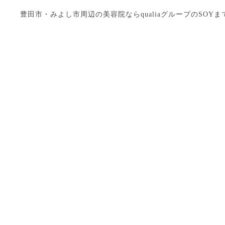
豊田市・みよし市周辺の美容院ならqualiaグループのSOYまで Copyright