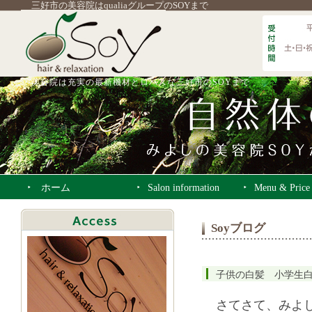
三好市の美容院はqualiaグループのSOYまで
美容院は充実の最新機材とロハスな三好市のSOYまで
ホーム
Salon information
Menu & Price
Soyブログ
子供の白髪 小学生
さてさて、みよ