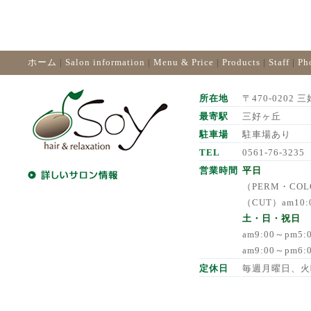
ホーム
|
Salon information
|
Menu & Price
|
Products
|
Staff
|
Ph
所在地
〒470-0202 三
最寄駅
三好ヶ丘
駐車場
駐車場あり
TEL
0561-76-3235
営業時間
平日
（PERM・COLO
（CUT）am10:
土・日・祝日
am9:00～pm5
am9:00～pm6
定休日
毎週月曜日、火