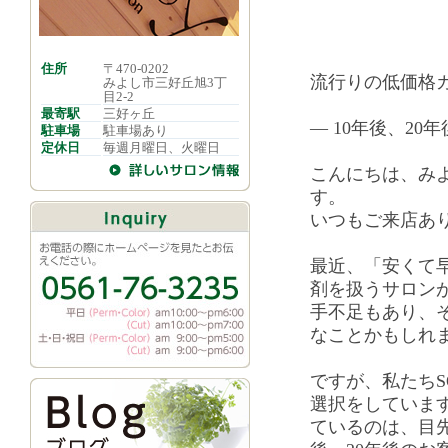
住所
〒470-0202
流行りの低価格
みよし市三好丘旭3丁
目2-2
最寄駅
三好ヶ丘
— 10年後、20
駐車場
駐車場あり
定休日
毎週月曜日、火曜日
こんにちは、みよ
す。
いつもご来店あ
最近、「安くて
剤を扱うサロン
手不足もあり、
なことかもしれ
ですが、私たちS
選択をしていま
ているのは、目先