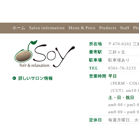
ホーム
|
Salon information
|
Menu & Price
|
Products
|
Staff
|
Ph
所在地
〒470-0202 三
最寄駅
三好ヶ丘
駐車場
駐車場あり
TEL
0561-76-3235
営業時間
平日
（PERM・COLO
（CUT）am10:
土・日・祝日
am9:00～pm5
am9:00～pm6
定休日
毎週月曜日、火