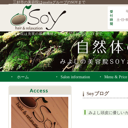
三好市の美容院はqualiaグループのSOYまで
美容院は充実の最新機材とロハスな三好市のSOYまで
ホーム
Salon information
Menu & Price
Soyブログ
みよし頭皮に優しい