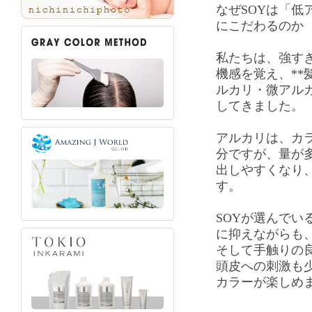
なぜSOYは「低
にこだわるのか
私たちは、強す
機感を覚え、**
ルカリ・微アルカ
してきました。
アルカリは、カ
分ですが、量が
出しやすくなり
す。
SOYが選んでい
に抑えながらも
そして手触りの
頭皮への刺激も
カラーが楽しめ