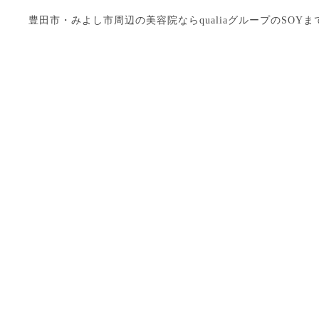
豊田市・みよし市周辺の美容院ならqualiaグループのSOYまで Copyright