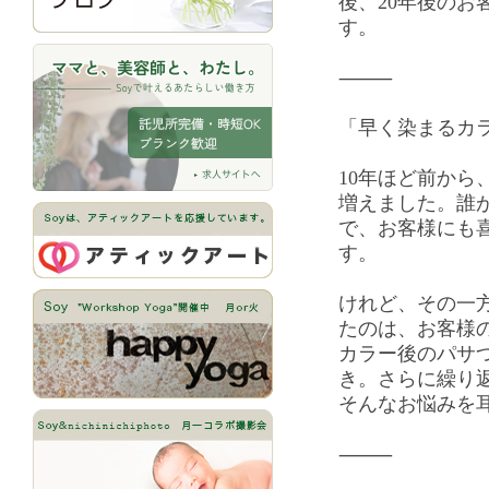
後、20年後のお
す。
⸻
「早く染まるカ
10年ほど前から
増えました。誰
で、お客様にも
す。
けれど、その一
たのは、お客様
カラー後のパサ
き。さらに繰り
そんなお悩みを
⸻