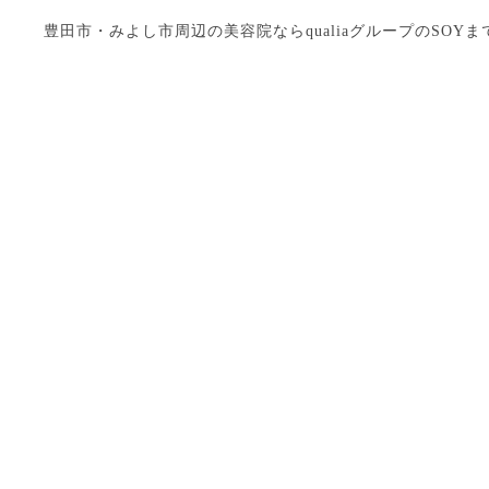
豊田市・みよし市周辺の美容院ならqualiaグループのSOYまで Copyright