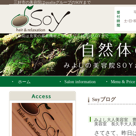
三好市の美容院はqualiaグループのSOYまで
美容院は充実の最新機材とロハスな三好市のSOYまで
ホーム
Salon information
Menu & Price
Soyブログ
みよし大人美容室 
美容室 長久手大人
さてさて、昨日は2