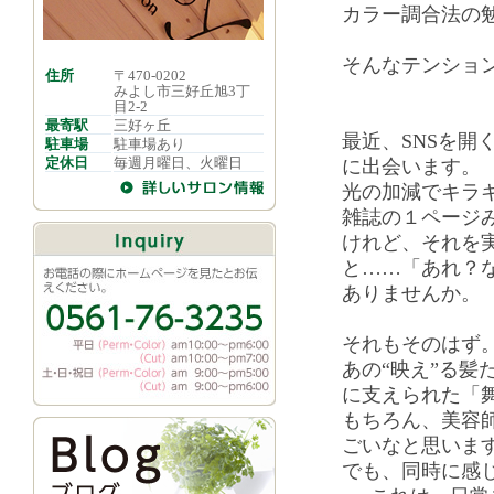
カラー調合法の
そんなテンショ
住所
〒470-0202
みよし市三好丘旭3丁
目2-2
最寄駅
三好ヶ丘
最近、SNSを開
駐車場
駐車場あり
定休日
毎週月曜日、火曜日
に出会います。
光の加減でキラ
雑誌の１ページ
けれど、それを
と……「あれ？
ありませんか。
それもそのはず
あの“映え”る髪
に支えられた「
もちろん、美容
ごいなと思いま
でも、同時に感