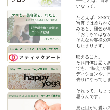
──これは、日
いなって。
たとえば、SNS
写真では柔らか
みると、褪色が
「おうちではな
そんなお客様の
ち止まります。
映えること。
それ自体は悪く
でも、“映え”が
ディションや、
去りになってし
それって、ちょっ
思うんです。
見た目が可愛い