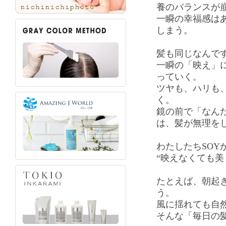
養のバランスが
一瞬の幸福感は
しまう。
髪も同じなんで
一瞬の「映え」
っていく。
ツヤも、ハリも
く。
鏡の前で「なん
は、髪が無理を
わたしたちSOY
“映えなくても美
たとえば、朝起
う。
風に揺れても自
そんな「毎日の