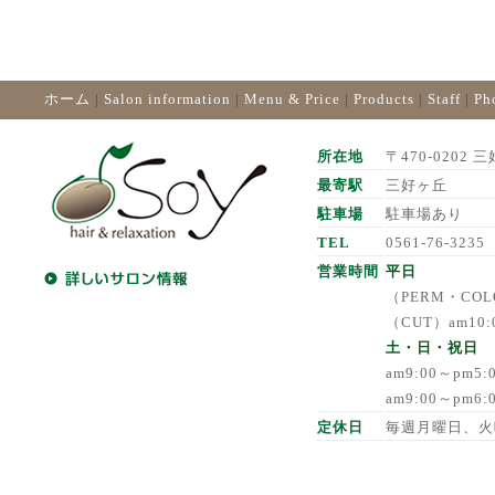
ホーム
|
Salon information
|
Menu & Price
|
Products
|
Staff
|
Ph
所在地
〒470-0202 三
最寄駅
三好ヶ丘
駐車場
駐車場あり
TEL
0561-76-3235
営業時間
平日
（PERM・COLO
（CUT）am10:
土・日・祝日
am9:00～pm5
am9:00～pm6
定休日
毎週月曜日、火